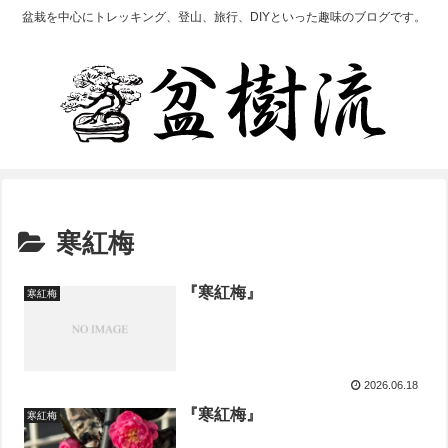
盆栽を中心にトレッキング、登山、旅行、DIYといった趣味のブログです。
寒紅梅
『寒紅梅』
寒紅梅
2026.06.18
『寒紅梅』
寒紅梅