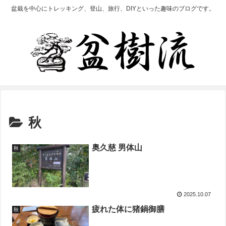
盆栽を中心にトレッキング、登山、旅行、DIYといった趣味のブログです。
秋
奥久慈 男体山
秋
2025.10.07
疲れた体に猪鍋御膳
秋