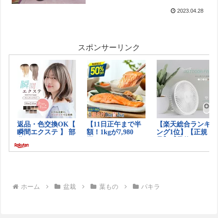
2023.04.28
スポンサーリンク
ホーム
盆栽
葉もの
パキラ