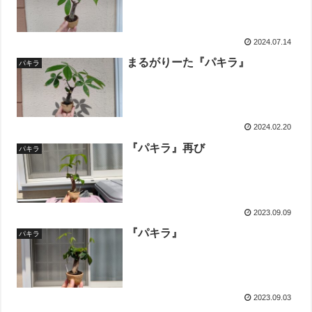
2024.07.14
まるがりーた『パキラ』
パキラ
2024.02.20
『パキラ』再び
パキラ
2023.09.09
『パキラ』
パキラ
2023.09.03