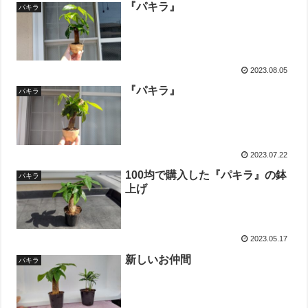
『パキラ』
パキラ
2023.08.05
『パキラ』
パキラ
2023.07.22
100均で購入した『パキラ』の鉢
パキラ
上げ
2023.05.17
新しいお仲間
パキラ