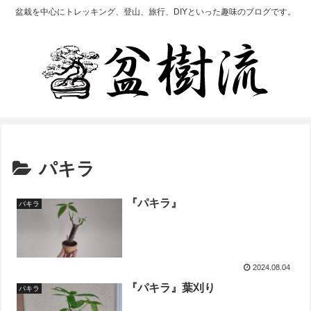
盆栽を中心にトレッキング、登山、旅行、DIYといった趣味のブログです。
パキラ
『パキラ』
パキラ
2024.08.04
『パキラ』葉刈り
パキラ