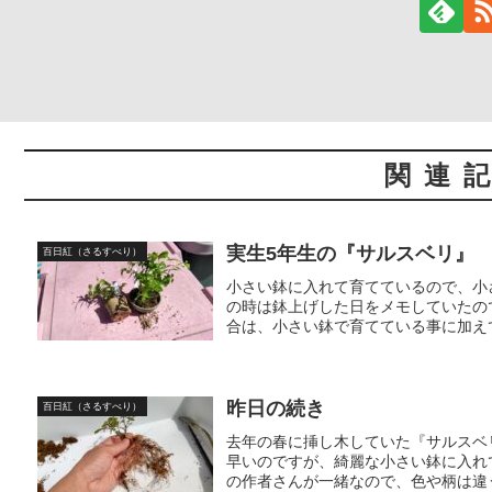
関連
実生5年生の『サルスベリ』
百日紅（さるすべり）
小さい鉢に入れて育てているので、小さ
の時は鉢上げした日をメモしていたの
合は、小さい鉢で育てている事に加えて
昨日の続き
百日紅（さるすべり）
去年の春に挿し木していた『サルスベ
早いのですが、綺麗な小さい鉢に入れ
の作者さんが一緒なので、色や柄は違う