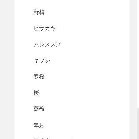
野梅
ヒサカキ
ムレスズメ
キブシ
寒桜
桜
薔薇
皐月