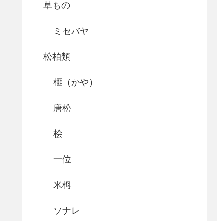
草もの
ミセバヤ
松柏類
榧（かや）
唐松
桧
一位
米栂
ソナレ