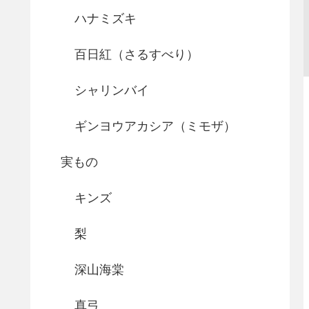
ハナミズキ
百日紅（さるすべり）
シャリンバイ
ギンヨウアカシア（ミモザ）
実もの
キンズ
梨
深山海棠
真弓