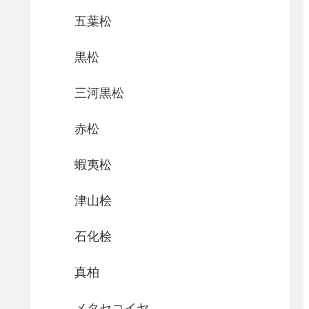
五葉松
黒松
三河黒松
赤松
蝦夷松
津山桧
石化桧
真柏
メタセコイヤ