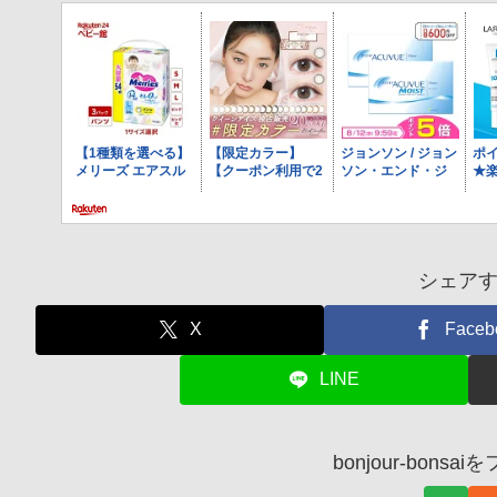
シェア
X
Faceb
LINE
bonjour-bons