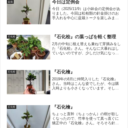
今日は定例会
盆栽
今日（2025/11/9）は小鉢会の定例会があ
りました。今回は松柏類の針金掛けのお
手入れを中心に盆栽トークを楽しみまし
た。写真は『石化檜』を直幹樹形にする
ための針金掛け。芯の建て替えをしつ
つ、全体のバランスを整えました。ちな
みにビフォーは取...
『石化桧』の葉っぱを軽く整理
石化桧
2月の中旬に植え替えも兼ねて芽摘みをし
た『石化桧』さん。そんなに大暴れはし
ていないのですが、少しだけ気になった
ので輪郭を整えておきました。桧は葉っ
ぱが鱗状なので、指で引っ張るだけで整
えられます。木質化して茶色になってい
るところは流石に無理で...
『石化檜』
石化桧
2019年の8月に仲間入りした『石化檜』
さん。当時はこんな姿でしたが、今は購
入時よりも小さくなっています。そし
て、今回も大きくしない為のお手入れ！
飛び出ている枝をカット！カットと言い
ましたが、檜の場合は、手でむしれる所
は引っ張って葉っぱを取...
『石化檜』
石化桧
ちょっと直幹（ちょっかん）の樹が欲し
くなったので、竹串を使って真っ直ぐに
矯正中の『石化檜』さん。そろそろ針金
を外そうかどうか考え中。でも、まだ針