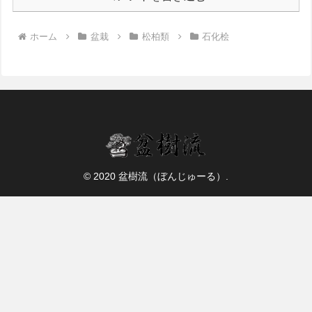
ホーム
盆栽
松柏類
石化桧
© 2020 盆樹流（ぼんじゅーる）.