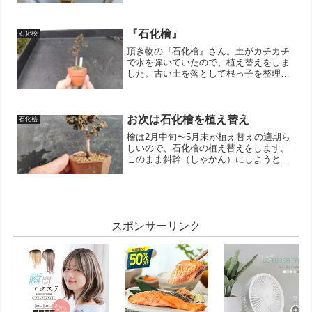
金が食い込みそうな気配が無いからまだ
いっか。↓ブログ村のランキングに参加し
ています。 ポチッとし...
『石化檜』
石化桧
頂き物の『石化檜』さん。土がカチカチ
で水を弾いていたので、植え替えをしま
した。古い土を落として根っ子を整理。
具体的には下向きに出ている根っ子や、
太い根っ子を切り詰めました。そして、
樹には個性がなかったので、鉢で個性を
出してみました。鉢との食...
お次は石化檜を植え替え
石化桧
檜は2月中旬〜5月末が植え替えの適期ら
しいので、石化檜の植え替えをします。
このまま斜幹（しゃかん）にしようと思
っていましたが、バランスが悪いので直
幹（ちょっかん）にスタイルを変更する
ことにしました。※斜幹：風や足元の侵
食を受けて幹が斜めにな...
スポンサーリンク