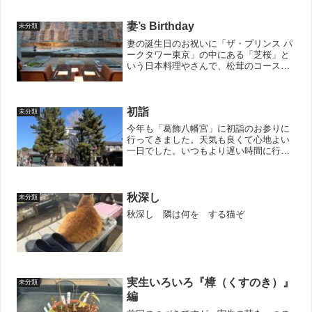
妻’s Birthday
未分類
妻の誕生日のお祝いに「ザ・プリンス パ
ークタワー東京」の中にある「芝桜」と
いう日本料理やさんで、松茸のコース料
理を一緒に楽しんできました。普段は来
れないような場所ですが、特別な日なの
で精一杯背伸び。入口からいい感じでし
た。人工的ではあります...
初詣
未分類
今年も「葛飾八幡宮」に初詣のお参りに
行ってきました。天気も良くて心地よい
一日でした。いつもより遅い時間に行っ
たので長蛇の列でしたが、流れが早くて
そんなに待ちませんでした。そして、今
回も「千本公孫樹」にもご挨拶。相変わ
らず、見事な姿でした。盆...
秋深し
未分類
秋深し 隣は何を する猫ぞ
実生いろいろ『樟（くすのき）』
未分類
編