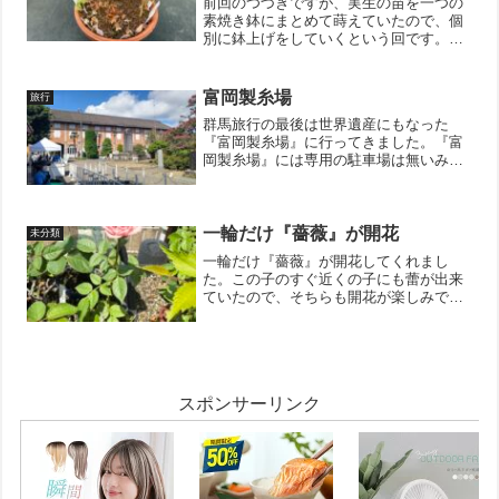
前回のつづきですが、実生の苗を一つの
素焼き鉢にまとめて蒔えていたので、個
別に鉢上げをしていくという回です。今
回は、『樟』。『くすのき』は、漢字で
書くと『樟』と『楠』という２つの漢字
を持っています。調べたところ、特に区
富岡製糸場
旅行
別なく使われいるみたい。...
群馬旅行の最後は世界遺産にもなった
『富岡製糸場』に行ってきました。『富
岡製糸場』には専用の駐車場は無いみた
いなので、近くにある有料の駐車場に駐
車しました。中はかなり広く、展示物も
いっぱいでした。ひとつひとつ説明を読
んでいたので2時間くらいぶ...
一輪だけ『薔薇』が開花
未分類
一輪だけ『薔薇』が開花してくれまし
た。この子のすぐ近くの子にも蕾が出来
ていたので、そちらも開花が楽しみで
す。↓ブログ村のランキングに参加してい
ます。 ポチッとしていただけると嬉し
いです。にほんブログ村
スポンサーリンク