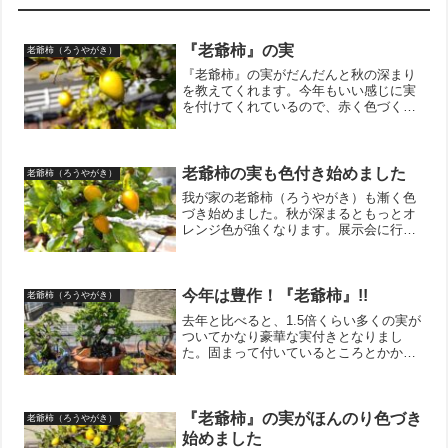
『老爺柿』の実
老爺柿（ろうやがき）
『老爺柿』の実がだんだんと秋の深まり
を教えてくれます。今年もいい感じに実
を付けてくれているので、赤く色づくの
が楽しみです。↓ブログ村のランキングに
参加しています。 ポチッとしていただ
けると嬉しいです。にほんブログ村
老爺柿の実も色付き始めました
老爺柿（ろうやがき）
我が家の老爺柿（ろうやがき）も漸く色
づき始めました。秋が深まるともっとオ
レンジ色が強くなります。展示会に行く
と、たわわに実った老爺柿に出くわす事
があるので、我が家の老爺柿も沢山の実
が出来るように育てたいです。老爺柿の
都合というよりかは育てる...
今年は豊作！『老爺柿』!!
老爺柿（ろうやがき）
去年と比べると、1.5倍くらい多くの実が
ついてかなり豪華な実付きとなりまし
た。固まって付いているところとかかな
り見応えがあります。秋になるとオレン
ジ色になって、冬にむけてどんどん赤み
が強くなります。一番好きなのは、葉っ
ぱが落葉して実だけが付...
『老爺柿』の実がほんのり色づき
老爺柿（ろうやがき）
始めました