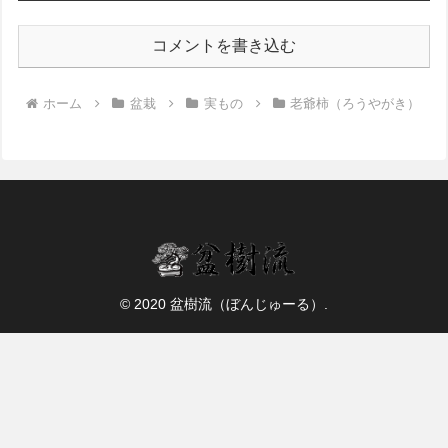
コメントを書き込む
ホーム
盆栽
実もの
老爺柿（ろうやがき）
© 2020 盆樹流（ぼんじゅーる）.