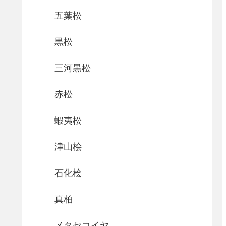
五葉松
黒松
三河黒松
赤松
蝦夷松
津山桧
石化桧
真柏
メタセコイヤ