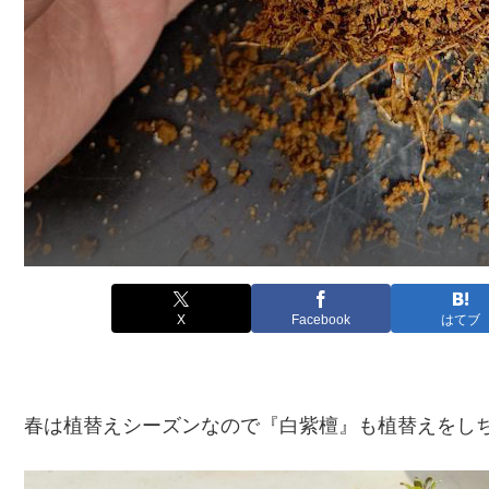
X
Facebook
はてブ
春は植替えシーズンなので『白紫檀』も植替えをし