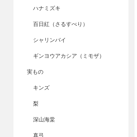
ハナミズキ
百日紅（さるすべり）
シャリンバイ
ギンヨウアカシア（ミモザ）
実もの
キンズ
梨
深山海棠
真弓