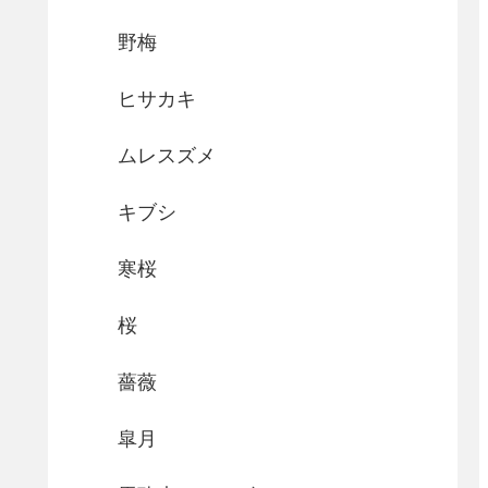
野梅
ヒサカキ
ムレスズメ
キブシ
寒桜
桜
薔薇
皐月