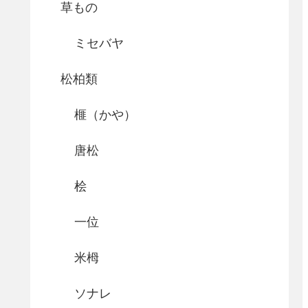
草もの
ミセバヤ
松柏類
榧（かや）
唐松
桧
一位
米栂
ソナレ