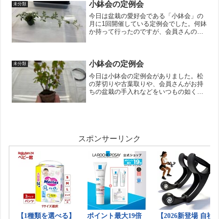
いるそうです。合わせて開催する立春盆
小鉢会の定例会
未分類
栽大市...
今日は盆栽の愛好会である「小鉢会」の
月に1回開催している定例会でした。何鉢
か持って行ったのですが、会員さんのお
悩み相談の方が大事なので、自分の鉢の
お手入れは『ノイバラ』の徒長枝を切り
戻す事ぐらいしかしませんでした。盆栽
はその樹の状態、時期、...
小鉢会の定例会
未分類
今日は小鉢会の定例会がありました。松
の芽切りや古葉取りや、会員さんがお持
ちの盆栽の手入れなどをいつもの如く、
談笑しながらやりました。私は、手入れ
を忘れていた『唐楓』の切り戻しをして
おきました。林の情景が表現できてたら
嬉しい。あとは、会員さん...
スポンサーリンク