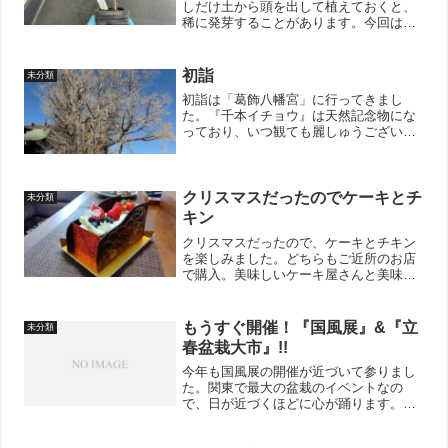
しだけ土から頭を出して植えておくと、
稀に発芽することがあります。今回は、
そんな根伏せから育てている『老爺柿』
の雄の樹のお手入れです。2022年に根伏
せをしたので、まだまだ幼い樹ですが、
初詣
未分類
枝分かれの骨格が出来...
初詣は「葛飾八幡宮」に行ってきまし
た。『千本イチョウ』は天然記念物にな
っており、いつ観ても麗しゅうございま
した。樹齢1200年を超えると言われてい
る樹なので、どの季節に観ても壮観で
す。特に春の新芽の時期、秋の黃葉した
時期、そして冬の寒樹の時...
クリスマスだったのでケーキとチ
未分類
キン
クリスマスだったので、ケーキとチキン
を楽しみました。どちらもご近所のお店
で購入。美味しいケーキ屋さんと美味し
いご飯屋さんが近所にあって最高に幸せ
です。
もうすぐ開催！『国風展』&『立
未分類
春盆栽大市』!!
今年も国風展の開催が近づいて参りまし
た。関東で最大の盆栽のイベントなの
で、日が近づくほどに心が踊ります。今
年は前期が「2月9日(木)〜12日(日)」、後
期が「2月15日(水)〜18日(土)」となって