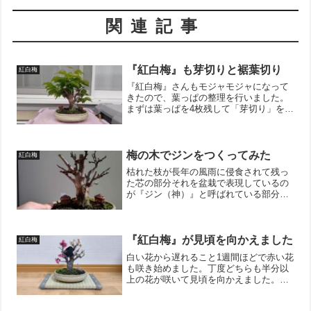
関連記事
『紅白梅』も芽切りと裾葉切り
紅白梅
『紅白梅』さんもモジャモジャになって
きたので、葉っぱの整理を行いました。
まずは葉っぱを4枚残して「芽切り」を行
い、※芽切り：枝の先端の芽を切ること
で枝の成長を抑制する次に枝元の葉っぱ2
枚を葉柄の部分で剪定（裾葉切り）しま
した。※葉柄：葉っぱ...
梅の木でジンをつくってみた
紅白梅
枯れた枝が長年の風雨に侵食されて残っ
た芯の部分それを盆栽で表現しているの
が『ジン（神）』と呼ばれている部分で
す。今回は梅の木でその部分を作ってみ
ました。プロの仕事を見様見真似でやっ
ているので、間違っているかもしれませ
んが、、、明らかに枯れて...
『紅白梅』が見頃を向かえました
紅白梅
白い花から遅れること1週間ほどで赤い花
も咲き始めました。丁度どちらも半分以
上の花が咲いて見頃を向かえました。最
近、毎日寒い日が続いているので、梅の
可愛らしい花を見ると心は温まります