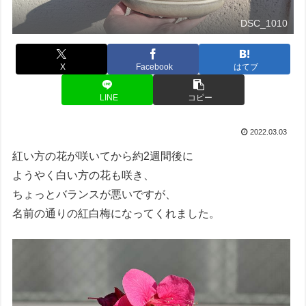
DSC_1010
X
Facebook
はてブ
LINE
コピー
2022.03.03
紅い方の花が咲いてから約2週間後に
ようやく白い方の花も咲き、
ちょっとバランスが悪いですが、
名前の通りの紅白梅になってくれました。