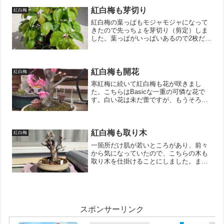
ね！もっといろんな種類を増やしたいけ
ど、すでに我が家の棚場は...
紅白梅も芽切り
紅白梅
紅白梅の葉っぱもモジャモジャになって
きたので先っちょを芽切り（剪定）しま
した。葉っぱがいっぱいあるので2枚だけ
残してチョキン。チョキン。これだけ芽
摘みをしました。芽摘みをすることで懐
の部分の芽吹きを促して枝を増やす作戦
です。今回使った鋏はコ...
紅白梅も開花
紅白梅
寒紅梅に続いて紅白梅も花が咲きまし
た。こちらはBasicな一重の可憐な花で
す。白い花は未だ蕾ですが、もうそろそ
ろ赤と白の花が並んで咲きそうです。た
ぶん接ぎ木で赤と白の花が咲くんでしょ
うけど、一つの木で2色の花が楽しめるの
で、盆栽初心者には嬉...
紅白梅も取り木
紅白梅
一箇所だけ肌が若いところがあり、前々
から気になっていたので、こちらの木も
取り木を仕掛けることにしました。ま
ず、花ガラを取り除いて環状剥皮！むり
やりポリポットを入れて、土を入れてお
きました。うまくいくかは分かりません
が、失敗は成功の元と言いま...
スポンサーリンク