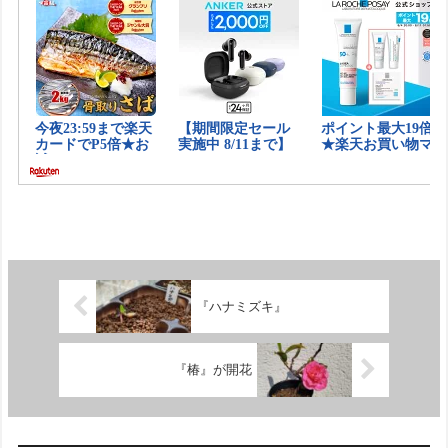
『ハナミズキ』
『椿』が開花