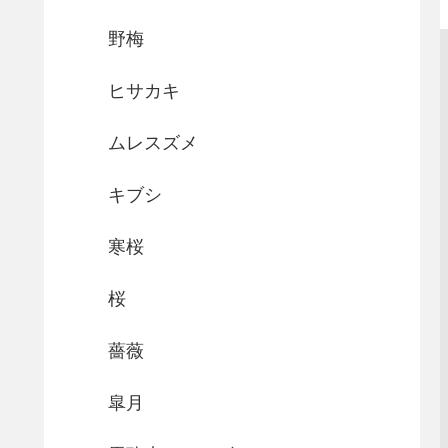
野梅
ヒサカキ
ムレスズメ
キブシ
寒桜
桜
薔薇
皐月