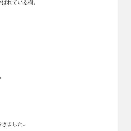
呼ばれている樹。
ら
おきました。