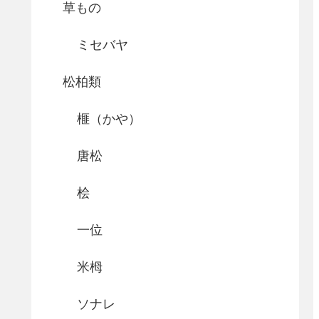
草もの
ミセバヤ
松柏類
榧（かや）
唐松
桧
一位
米栂
ソナレ