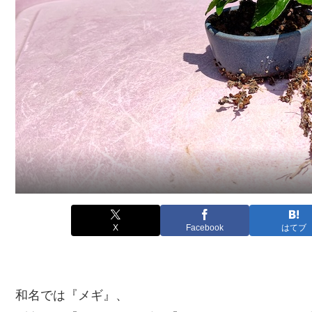
X
Facebook
はてブ
和名では『メギ』、