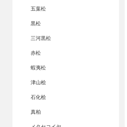
五葉松
黒松
三河黒松
赤松
蝦夷松
津山桧
石化桧
真柏
メタセコイヤ