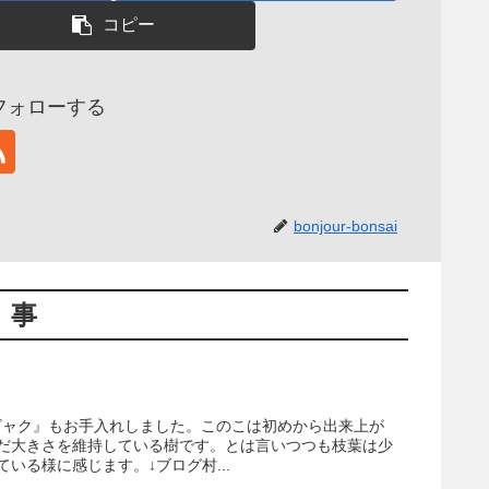
コピー
aiをフォローする
bonjour-bonsai
記事
ウビャク』もお手入れしました。このこは初めから出来上が
だ大きさを維持している樹です。とは言いつつも枝葉は少
いる様に感じます。↓ブログ村...