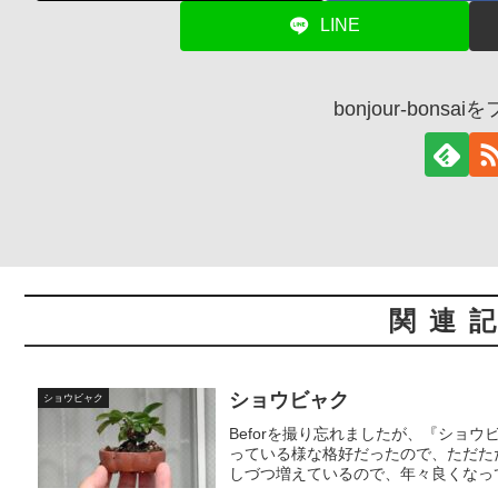
LINE
bonjour-bons
関連
ショウビャク
ショウビャク
Beforを撮り忘れましたが、『ショ
っている様な格好だったので、ただた
しづつ増えているので、年々良くなって