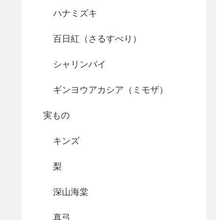
ハナミズキ
百日紅（さるすべり）
シャリンバイ
ギンヨウアカシア（ミモザ）
実もの
キンズ
梨
深山海棠
真弓