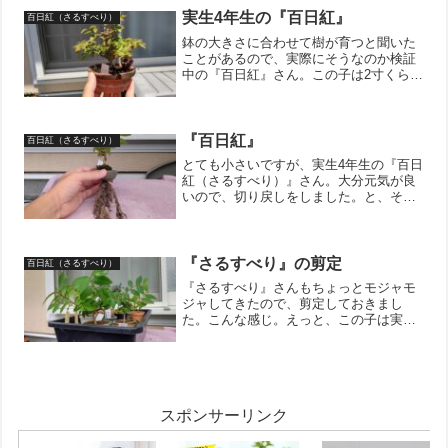
てから対応しようと思...
実生4年生の『百日紅』
百日紅（さるすべり）
鉢の大きさに合わせて樹が育つと聞いた
ことがあるので、実際にそうなのか検証
中の『百日紅』さん。この子は2寸くらい
の鉢で育てていますが、他の子達は豆鉢
で育成中。とはいえ、盆栽として育てて
いるので、忘れずに枝作り。根本まで追
い込んで枝分かれを誘引...
『百日紅』
百日紅（さるすべり）
とても小さいですが、実生4年生の『百日
紅（さるすべり）』さん。大分元気が良
いので、切り戻しをしました。と、その
前に、針金が食い込んでいたので、外し
ておきます。んー。ちょっと遅かったみ
たいです。針金を外すタイミングはまだ
まだ経験が足りていない...
『さるすべり』の剪定
百日紅（さるすべり）
『さるすべり』さんもちょっとモジャモ
ジャしてきたので、剪定しておきまし
た。こんな感じ。えっと、この子は実生3
年生。種から育てていて、芽が出て3年目
の子です。ミニにしようとしてしょっち
ゅう剪定しているので、手のひらサイズ
の可愛らしい大きさです...
スポンサーリンク