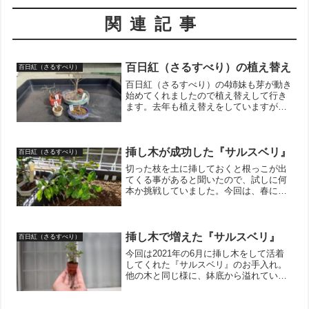
関連記事
百日紅（さるすべり）の植え替え
百日紅（さるすべり）
百日紅（さるすべり）の4姉妹も芽が動き
始めてくれましたので植え替えして行き
ます。去年も植え替えをしていますが、1
年でここまで根っこが出てきてくれてい
ました。とても元気そうです。鉢底に回
っている根っこを切って土も全部落とし
根っこの状態を確認！...
挿し木が成功した『サルスベリ』
百日紅（さるすべり）
切った枝を土に挿しておくと根っこが出
てくる事があると聞いたので、試しに何
本か挑戦していました。今回は、春に剪
定をした時に出た枝を種まきトレーの空
いているスペースに挿しておきました。
手前の老爺柿は失敗しているのですが、
『サルスベリ』は明らかに...
挿し木で増えた『サルスベリ』
百日紅（さるすべり）
今回は2021年の6月に挿し木をして活着
してくれた『サルスベリ』のお手入れ。
他の木と同じ様に、鉢底から溢れている
根っ子を切り詰めて、上の枝葉も短く切
り戻しをしました。枯れている枝もあり
ましたが、もう少し元気を付けてもらっ