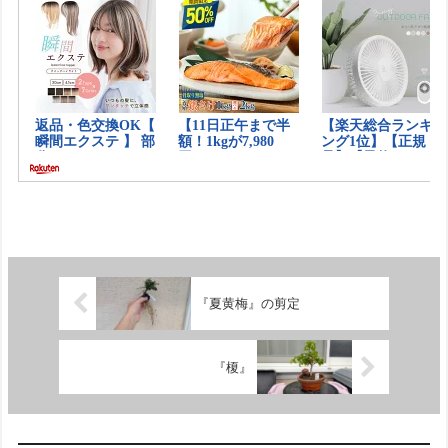
『夏黄梅』の剪定
『榎』