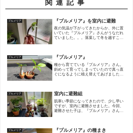
関連記事
『プルメリア』を室内に避難
プルメリア
夜の気温が下がってきたからか、外に置
いていた『プルメリア』さんがうなだれ
ていました。。。落葉して冬を越すこと
も出来るそうなのですが、元々は南国の
植物なので、家の中に取り込むことにし
ました。小さい鉢で育てているので全然
大きくなりませんが、この...
『プルメリア』
プルメリア
種から育てている『プルメリア』さん。
斜めって育ってしまっていたので真っ直
ぐになるように植え替えてあげました。
ちょっとだけ根っこを切ったので、葉っ
ぱも減らしておきました。真っ直ぐ元気
に育ってほしいので、真っ直ぐに植え直
しました。ついでにこっち...
室内に避難組
プルメリア
肌寒い季節になってきたので、少し早い
ですが、室内に避難させました。今回、
避難させた子は、『プルメリア』さん。
『チリメンカズラ』さん。『ガジュマ
ル』さん。です。この記事を書いていて
思い出したのですが、挿し木をしていた
『ガジュマル』がいたのでし...
『プルメリア』の種まき
プルメリア