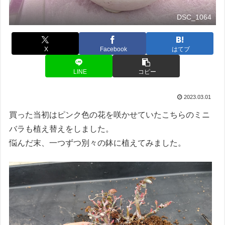
DSC_1064
X
Facebook
はてブ
LINE
コピー
2023.03.01
買った当初はピンク色の花を咲かせていたこちらのミニ
バラも植え替えをしました。
悩んだ末、一つずつ別々の鉢に植えてみました。