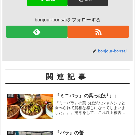
bonjour-bonsaiをフォローする
bonjour-bonsai
関連記事
『ミニバラ』の葉っぱが；；
薔薇
『ミニバラ』の葉っぱがムシャムシャと
食べられて貧相な感じになってしまいま
した。。。消毒をして、これ以上被害が
広がらないようにしないとです。幼虫の
姿は見えないので、夜行性の昆虫が食べ
るのかな？？？謎です。↓ブログ村のラン
キングに参加しています...
『バラ』の蕾
薔薇