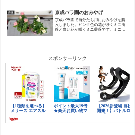
てくれんじゃないかと期待！新しい芽の
先端に花が咲くので、バラは思いっきり
切り戻しした方が良いみ...
京成バラ園のおみやげ
薔薇
京成バラ園で自分たち用におみやげを購
入しました。ピンク色の花が咲くミニ薔
薇と白い花が咲くミニ薔薇です。ミニ薔
薇は葉っぱが小さいので盆栽風に育てて
も格好良くなりそうです。小さくコンパ
クトにそれでいて風格は立派に！小さい
スペースで最大限に植物を...
スポンサーリンク