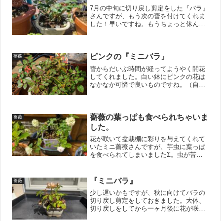
7月の中旬に切り戻し剪定をした『バラ』
さんですが、もう次の蕾を付けてくれま
した！早いですね。もうちょっと休んで
くれててもいいんやで！↓ブログ村のラン
キングに参加しています。 ポチッとし
ていただけると嬉しいです。にほんブロ
グ村
ピンクの『ミニバラ』
薔薇
蕾からだいぶ時間が経ってようやく開花
してくれました。白い鉢にピンクの花は
なかなか可憐で良いものですね。（自画
自賛）買ったときはもうちょっと赤味が
強かったと思ったのですが、肥料が足り
ないのでしょうか？それとも土かな？ん
ー。まぁ、何にせよ、花が...
薔薇の葉っぱも食べられちゃいま
薔薇
した。
花が咲いて盆栽棚に彩りを与えてくれて
いたミニ薔薇さんですが、芋虫に葉っぱ
を食べられてしまいましたΣ。虫が苦手
な人もいると思うので写真は撮りません
でしたが、「アカスジチュウレンジ」と
いう蜂の芋虫でした。最初のうちは食べ
『ミニバラ』
薔薇
れているなとは思いました...
少し遅いかもですが、秋に向けてバラの
切り戻し剪定をしておきました。大体、
切り戻しをしてから一ヶ月後に花が咲く
イメージなのでギリギリ10月に花を付け