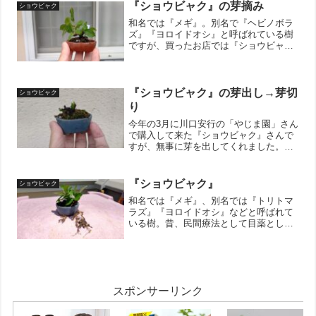
グに参加しています。...
『ショウビャク』の芽摘み
ショウビャク
和名では『メギ』。別名で『ヘビノボラ
ズ』『ヨロイドオシ』と呼ばれている樹
ですが、買ったお店では『ショウビャ
ク』として販売されていたので、買った
お店をリスペクトし我が家でも『ショウ
ビャク』として育てています。そんな
『ショウビャク』ですが、芽摘...
『ショウビャク』の芽出し→芽切
ショウビャク
り
今年の3月に川口安行の「やじま園」さん
で購入して来た『ショウビャク』さんで
すが、無事に芽を出してくれました。芽
自体は4月の中旬くらいに出てきてくれて
いてしばらくほっておいたら芽がぐんぐ
んと伸びてきました。ちょっと早いかも
『ショウビャク』
ショウビャク
しれませんが、枝が間...
和名では『メギ』、別名では『トリトマ
ラズ』『ヨロイドオシ』などと呼ばれて
いる樹。昔、民間療法として目薬として
使用していた事から『メギ』と呼ばれて
いるみたいです。『トリトマラズ』→棘
があって鳥が止まらないから『ヨロイド
オシ』→棘が鋭くて鎧を通...
スポンサーリンク