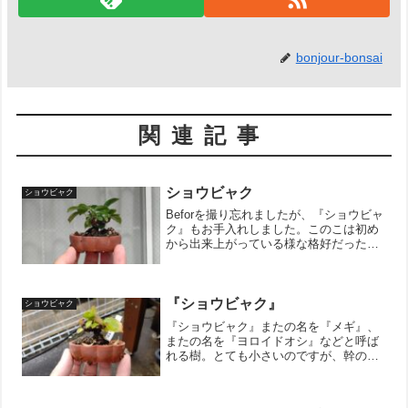
bonjour-bonsai
関連記事
ショウビャク
ショウビャク
Beforを撮り忘れましたが、『ショウビャ
ク』もお手入れしました。このこは初め
から出来上がっている様な格好だったの
で、ただただ大きさを維持している樹で
す。とは言いつつも枝葉は少しづつ増え
ているので、年々良くなっている様に感
じます。↓ブログ村...
『ショウビャク』
ショウビャク
『ショウビャク』またの名を『メギ』、
またの名を『ヨロイドオシ』などと呼ば
れる樹。とても小さいのですが、幹の肌
もいい感じに荒れており、お気に入りの1
本です。このサイズ感でどこまで育てら
れるか挑戦中です！↓ブログ村のランキン