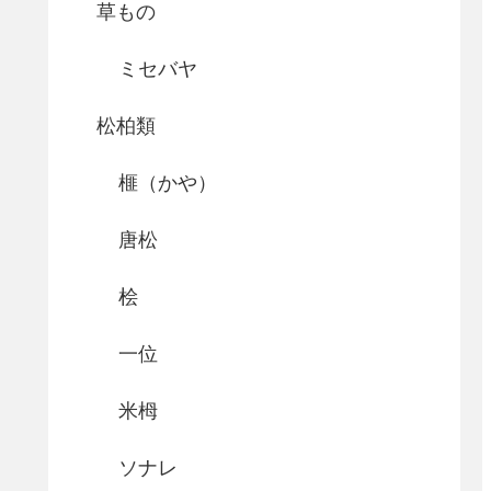
草もの
ミセバヤ
松柏類
榧（かや）
唐松
桧
一位
米栂
ソナレ