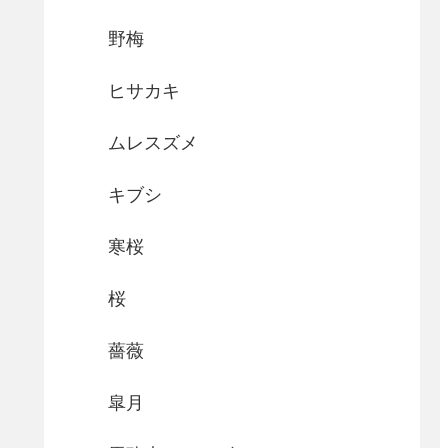
野梅
ヒサカキ
ムレスズメ
キブシ
寒桜
桜
薔薇
皐月