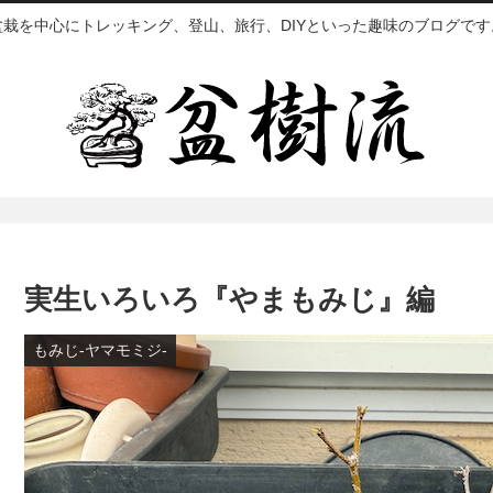
盆栽を中心にトレッキング、登山、旅行、DIYといった趣味のブログです
実生いろいろ『やまもみじ』編
もみじ-ヤマモミジ-