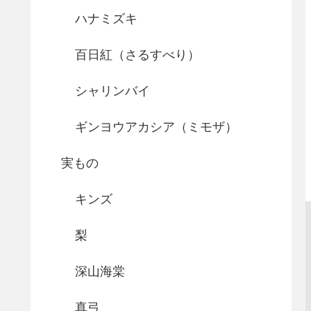
ハナミズキ
百日紅（さるすべり）
シャリンバイ
ギンヨウアカシア（ミモザ）
実もの
キンズ
梨
深山海棠
真弓