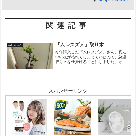
関連記事
『ムレスズメ』取り木
ムレスズメ
今年購入した『ムレスズメ』さん。真ん
中の枝が枯れてしまっていたので、急遽
取り木を仕掛けることにしました。オー
ソドックスな環状剥皮で取り木をしてみ
ます。おまじないの「ルートン」をぬり
ぬり。成功したらなかなか立派なミニ盆
栽が出来上がります。果た...
スポンサーリンク