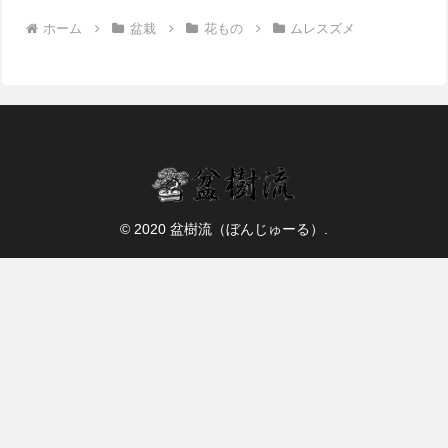
ホーム
盆栽
花もの
ムレスズメ
© 2020 盆樹流（ぼんじゅーる）.