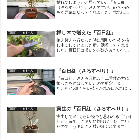
枯れてしまうかと思っていた『百日紅
（さるすべり）』さんですが、めちゃめ
ちゃ元気になってくれました。元気にな
ってくれたところ、悪いのですが、間延
びするのを避けるために剪定を敢行！一
から枝を作り直す感じになってしまいま
したが、生きていてくれるだ...
挿し木で増えた『百日紅』
百日紅（さるすべり）
植え替えを行なった時に間引いた枝を挿
し木にしていました所、活着してくれま
した。百日紅は暑いのが好きみたいで、
元気いっぱいです！夏に花を咲かせるの
だから暑いのが好きなのは当たり前か
（笑）。このまま放置すると格好がつか
なくなってしまうのでガツン...
『百日紅（さるすべり）』
百日紅（さるすべり）
『百日紅』さんも元気よく二重鉢の方に
根っこを伸ばしていたので剪定しまし
た。あと5回くらい枝分かれが出来ればい
い感じの樹になりそうです。先は長いで
すが、人も樹も少しづつ成長するものな
ので、焦りは禁物ですね。私も植物と同
じ様に少しづつでも成長し...
実生の『百日紅（さるすべり）』
百日紅（さるすべり）
実生して5年くらい経つと思われる『百日
紅』。毎年、こまめに切り戻しをしてい
たので、うまいこと枝がほぐれてきてく
れました。これで花が咲いてくれれば文
句無いのですが、花が咲くにはまだまだ