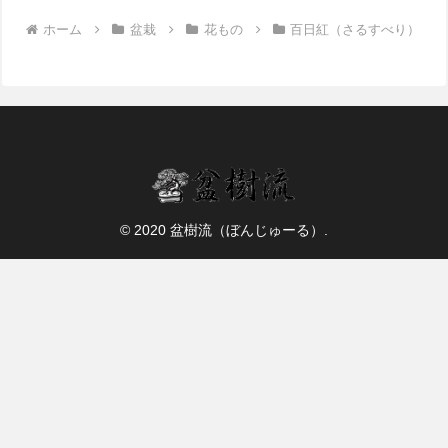
ホーム
盆栽
花もの
百日紅（さるすべり）
© 2020 盆樹流（ぼんじゅーる）.