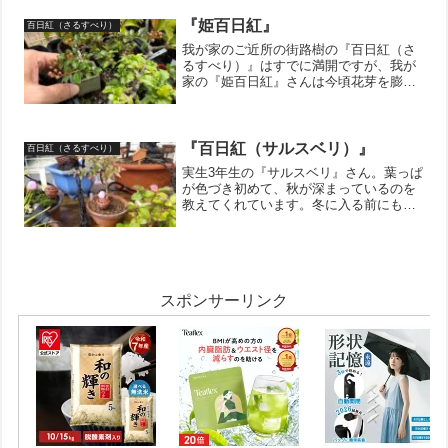
時間が掛るかと思います。人間の子ども
も大人になるのに20年...
『姫百日紅』
百日紅（さるすべり）
我が家のご近所の街路樹の『百日紅（さ
るすべり）』はすでに満開ですが、我が
家の『姫百日紅』さんは今頃花芽を膨ら
ませてくれています。二重鉢に根っ子が
張っていて、且つこの時期はあまり根っ
子を切りたくないので見づらいかもしれ
ませんが、、、、満遍なく...
『百日紅（サルスベリ）』
百日紅（さるすべり）
実生3年生の『サルスベリ』さん。葉っぱ
が色づき初めて、秋が深まっているのを
教えてくれています。冬に入る前にもう
一度剪定しておこうかな？？？↓ブログ村
のランキングに参加しています。 ポチ
ッとしていただけると嬉しいです。にほ
んブログ村
スポンサーリンク