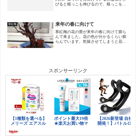
びると根っこも伸びるので、根っこを作
ってもらう為にそのままにしました。取
り木を仕掛けている下の部分はいつもど
おり、葉っぱを2枚残して切り戻し。この
子はちょっと元気がなく...
来年の春に向けて
寒紅梅
寒紅梅の花の蕾が来年の春に向けて膨ら
んで来ました。花の色が分かるくらい膨
らんでいます。乾燥させてしまうと花芽
が取れてしまう事もあるようなので、全
体的にお水をあげて乾燥しないように注
意します。いっぱい花芽が付いているの
で来年の2月が楽しみです...
スポンサーリンク