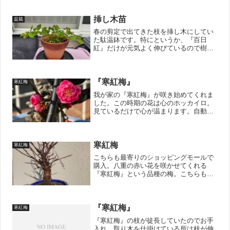
っと分かりづらいかもですが、葉芽があ
ることを確認して1〜2芽残しで切り戻
し。花もの盆栽、全般的...
挿し木苗
盆栽
春の剪定で出てきた枝を挿し木にしてい
た駄温鉢です。特にというか、『百日
紅』だけが元気よく伸びているので樹勢
を落とす意味でも剪定をしました。↑の写
真の左側は『桃』ですが、全滅している
ようです。中央から下のあたりは『寒紅
梅』で1本だけ成功してい...
『寒紅梅』
寒紅梅
我が家の『寒紅梅』が咲き始めてくれま
した。この時期の花は心のホッカイロ。
見ているだけで心が温まります。自動潅
水機のチューブが映り込んでしまってい
ますが、それは御愛嬌ということでご勘
弁を・・・↓ブログ村のランキングに参加
しています。 ポチッと...
寒紅梅
寒紅梅
こちらも最寄りのショッピングモールで
購入。八重の赤い花を咲かせてくれる
『寒紅梅』という品種の梅。こちらもか
なりのお値打ち価格でした。たぶん、ほ
とんど葉芽っぽいので安かったのだと思
いますが、今年ダメでも来年があります
し、八重咲きの赤い梅は、梅...
『寒紅梅』
寒紅梅
『寒紅梅』の枝が徒長していたのでお手
入れ。取り木を仕掛けている所は枝が伸