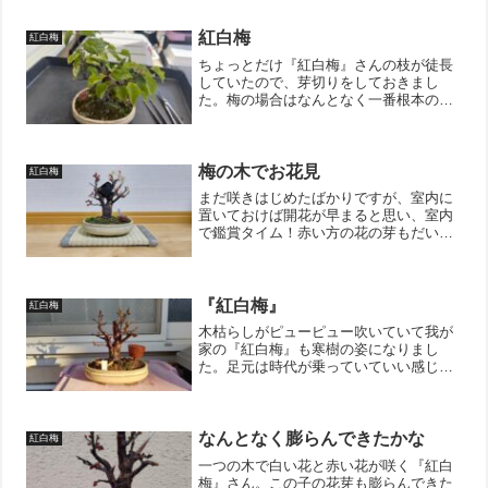
紅白梅
紅白梅
ちょっとだけ『紅白梅』さんの枝が徒長
していたので、芽切りをしておきまし
た。梅の場合はなんとなく一番根本の葉
っぱを2枚分を軸の所で切って（裾葉切
り）、さらにその上の2枚の葉っぱを残し
て切り戻しをするようにしています。最
初は梅は枝枯れしやすい樹...
梅の木でお花見
紅白梅
まだ咲きはじめたばかりですが、室内に
置いておけば開花が早まると思い、室内
で鑑賞タイム！赤い方の花の芽もだいぶ
膨らんできていい感じです。↓ブログ村の
ランキングに参加しています。 ポチッ
としていただけると嬉しいです。にほん
ブログ村
『紅白梅』
紅白梅
木枯らしがピューピュー吹いていて我が
家の『紅白梅』も寒樹の姿になりまし
た。足元は時代が乗っていていい感じの
味があるのですが、中央の幹に新しさが
あり、ちょっと違和感。ずっと取ってし
まおうか悩んでいたのですが、来春に取
ってしまうことに決めました...
なんとなく膨らんできたかな
紅白梅
一つの木で白い花と赤い花が咲く『紅白
梅』さん。この子の花芽も膨らんできた