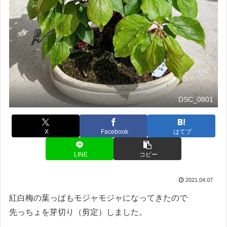
DSC_0801
X
Facebook
はてブ
LINE
コピー
2021.04.07
紅白梅の葉っぱもモジャモジャになってきたので
先っちょを芽切り（剪定）しました。