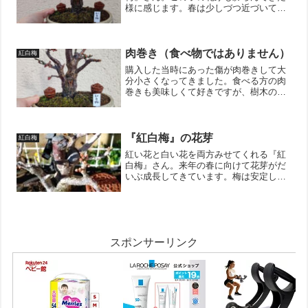
様に感じます。春は少しづつ近づいてき
ていますね。↓ブログ村のランキングに参
加しています。 ポチッとしていただけ
ると嬉しいです。にほんブログ村
肉巻き（食べ物ではありません）
紅白梅
購入した当時にあった傷が肉巻きして大
分小さくなってきました。食べる方の肉
巻きも美味しくて好きですが、樹木の傷
が治ることも肉巻きと呼ぶそうです。こ
の傷の場合、あと3年くらいで塞がりそう
ですね！↓ブログ村のランキングに参加し
ています。 ポチッと...
『紅白梅』の花芽
紅白梅
紅い花と白い花を両方みせてくれる『紅
白梅』さん。来年の春に向けて花芽がだ
いぶ成長してきています。梅は安定して
花を見せてくれるので、育てやすいかも
しれません。もちろん、花後の剪定をち
ゃんとすればの話ですけどね；；；↓ブロ
グ村のランキングに参加...
スポンサーリンク