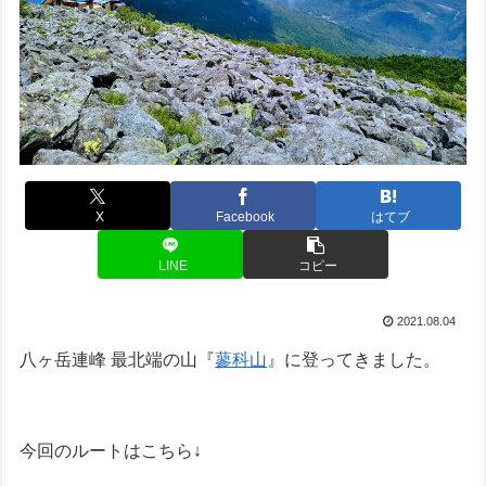
X
Facebook
はてブ
LINE
コピー
2021.08.04
八ヶ岳連峰 最北端の山『
蓼科山
』に登ってきました。
今回のルートはこちら↓