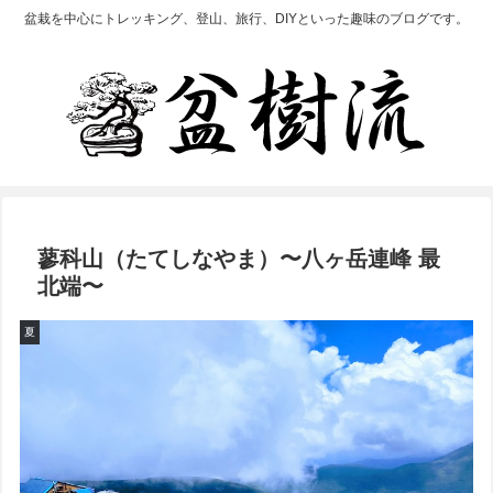
盆栽を中心にトレッキング、登山、旅行、DIYといった趣味のブログです。
蓼科山（たてしなやま）〜八ヶ岳連峰 最
北端〜
夏