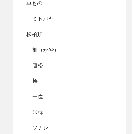
草もの
ミセバヤ
松柏類
榧（かや）
唐松
桧
一位
米栂
ソナレ