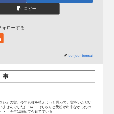
コピー
aiをフォローする
bonjour-bonsai
記事
ウシ』の実。今年も種を植えようと思って、実をいただい
ませんでした(´・ω・｀)ちゃんと受粉が出来なかったの
・・今年は諦めて今育てている...