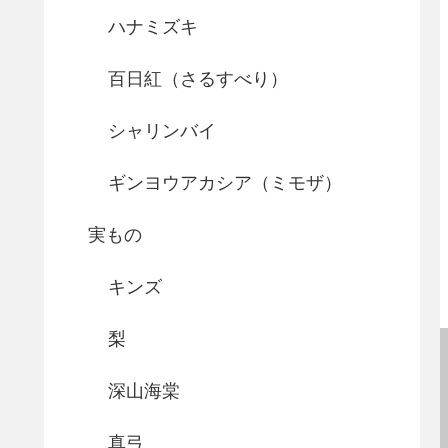
ハナミズキ
百日紅（さるすべり）
シャリンバイ
ギンヨウアカシア（ミモザ）
実もの
キンズ
梨
深山海棠
真弓