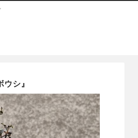
。
ボウシ』