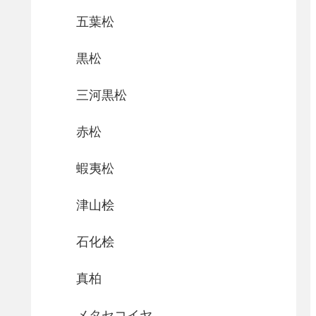
五葉松
黒松
三河黒松
赤松
蝦夷松
津山桧
石化桧
真柏
メタセコイヤ