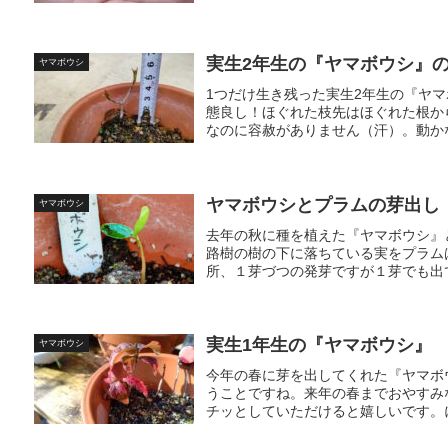
実生2年生の『ヤマボウシ』
ヤマボウシ
1つだけ生き残った実生2年生の『ヤ
態良し！ほぐれた枝先はほぐれた根か
なのに容赦がありません（汗）。動かな
ヤマボウシとプラムの芽出し
ヤマボウシ
去年の秋に種を植えた『ヤマボウシ』
路樹の樹の下に落ちている実をプラム
所、１芽づつの発芽ですが１芽でも出て
実生1年生の『ヤマボウシ』
ヤマボウシ
今年の春に芽を出してくれた『ヤマボ
うことですね。来年の春までおやすみ
チッとしていただけると嬉しいです。