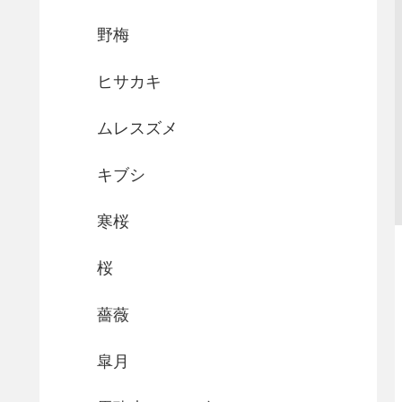
野梅
ヒサカキ
ムレスズメ
キブシ
寒桜
桜
薔薇
皐月