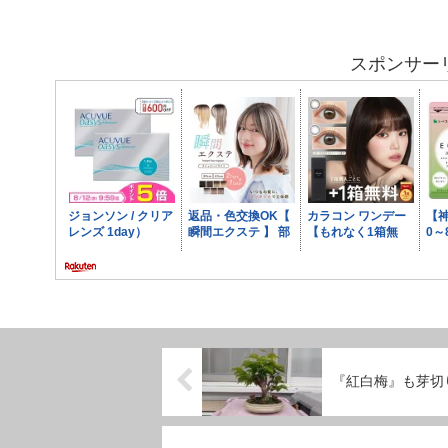
スポンサー
『紅白梅』も芽切