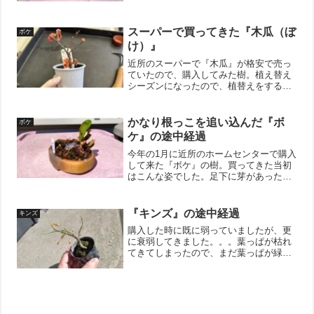
あるので匙加減は勉強中！盆栽は奥が深
いです。↓ブログ村のランキングに参加し
ています。 ポチッとし...
スーパーで買ってきた『木瓜（ぼ
ボケ
け）』
近所のスーパーで『木瓜』が格安で売っ
ていたので、購入してみた樹。植え替え
シーズンになったので、植替えをするこ
とにしました。根本にいい感じの枝があ
るので、ミニ盆栽に出来そうです。先ず
は深く植えられている事があるので、幹
かなり根っこを追い込んだ『ボ
ボケ
の長さをチェック。案の定...
ケ』の途中経過
今年の1月に近所のホームセンターで購入
して来た『ボケ』の樹。買ってきた当初
はこんな姿でした。足下に芽があったの
でミニ盆栽にすべく幹を根元までカット
しその2週間くらい後には芽も膨らんで来
たので一先ずミニ化には成功かな？とい
『キンズ』の途中経過
キンズ
う感じ。そして、2月...
購入した時に既に弱っていましたが、更
に衰弱してきました。。。葉っぱが枯れ
てきてしまったので、まだ葉っぱが緑色
を残している部分を残してお掃除。無駄
にエネルギーを消費させないように軽く
しておきました。そして、この子も寒い
のが苦手な樹種なので不織...