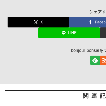
シェア
X
Faceb
LINE
bonjour-bons
関連