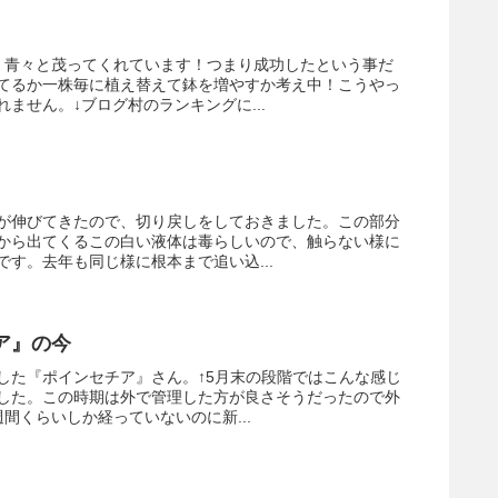
、青々と茂ってくれています！つまり成功したという事だ
てるか一株毎に植え替えて鉢を増やすか考え中！こうやっ
ません。↓ブログ村のランキングに...
が伸びてきたので、切り戻しをしておきました。この部分
から出てくるこの白い液体は毒らしいので、触らない様に
す。去年も同じ様に根本まで追い込...
ア』の今
した『ポインセチア』さん。↑5月末の段階ではこんな感じ
した。この時期は外で管理した方が良さそうだったので外
間くらいしか経っていないのに新...