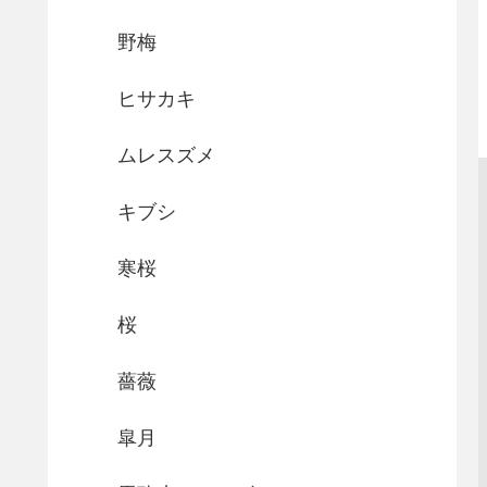
野梅
ヒサカキ
ムレスズメ
キブシ
寒桜
桜
薔薇
皐月