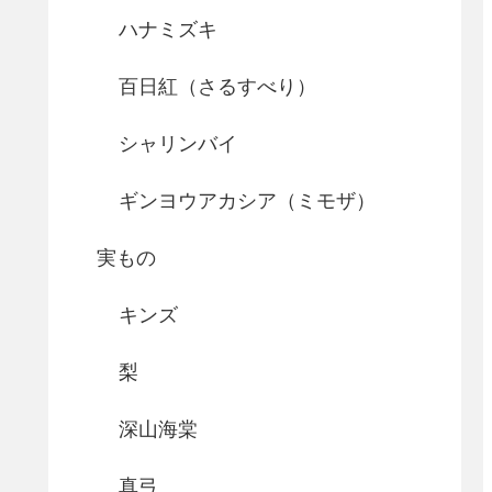
ハナミズキ
百日紅（さるすべり）
シャリンバイ
ギンヨウアカシア（ミモザ）
実もの
キンズ
梨
深山海棠
真弓