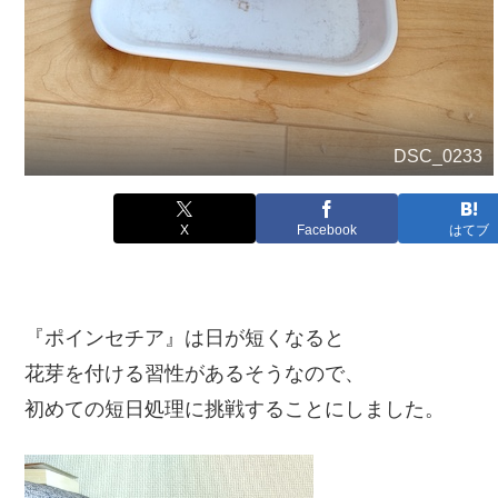
DSC_0233
X
Facebook
はてブ
『ポインセチア』は日が短くなると
花芽を付ける習性があるそうなので、
初めての短日処理に挑戦することにしました。