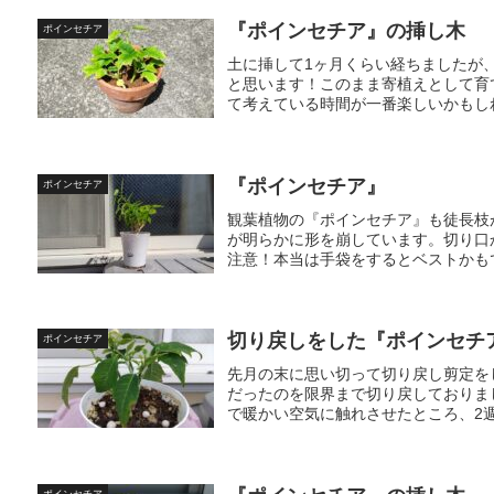
『ポインセチア』の挿し木
ポインセチア
土に挿して1ヶ月くらい経ちましたが
と思います！このまま寄植えとして育
て考えている時間が一番楽しいかもしれ
『ポインセチア』
ポインセチア
観葉植物の『ポインセチア』も徒長枝
が明らかに形を崩しています。切り口
注意！本当は手袋をするとベストかもで
切り戻しをした『ポインセチ
ポインセチア
先月の末に思い切って切り戻し剪定を
だったのを限界まで切り戻しておりま
で暖かい空気に触れさせたところ、2週
ポインセチア