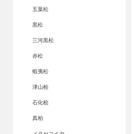
五葉松
黒松
三河黒松
赤松
蝦夷松
津山桧
石化桧
真柏
メタセコイヤ