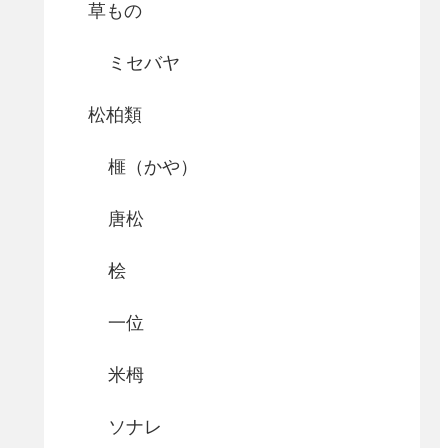
草もの
ミセバヤ
松柏類
榧（かや）
唐松
桧
一位
米栂
ソナレ