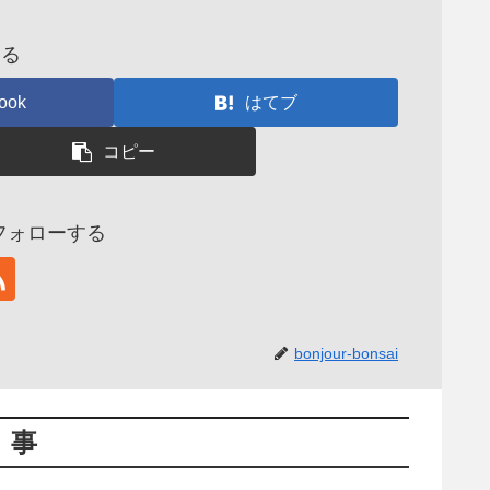
する
ook
はてブ
コピー
aiをフォローする
bonjour-bonsai
記事