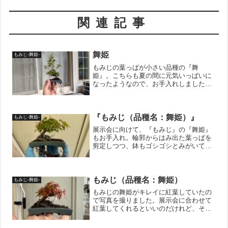
関連記事
舞姫
もみじ-舞姫-
もみじの葉っぱが小さい品種の『舞
姫』。こちらも夏の間に元気いっぱいに
なったようなので、お手入れしました。
はい。お上品にまとまりました。鉢に対
して、少し小さいので、このままこの鉢
で育てて貫禄を持たせたいと思います。↓
ブログ村のランキングに参加...
『もみじ（品種名：舞姫）』
もみじ-舞姫-
展示会に向けて、『もみじ』の『舞姫』
もお手入れ。輪郭からはみ出た葉っぱを
剪定しつつ、鉢もゴシゴシとみがいてお
きました。まだ葉っぱが緑ですが、少し
づつ紅葉し始めています。↓ブログ村のラ
ンキングに参加しています。 ポチッと
していただけると嬉しい...
もみじ（品種名：舞姫）
もみじ-舞姫-
もみじの舞姫がキレイに紅葉していたの
で写真を撮りました。展示会に合わせて
紅葉してくれるといいのだけれど、そん
なにうまくはいかないですね。そういう
もどかしさも盆栽の味わい深い所と言え