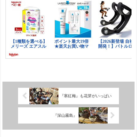
『寒紅梅』も花芽がいっぱい
『深山霧島』