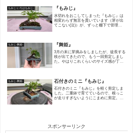
ます。↓ブログ村のランキングに参加して
います。 ポチッとして...
『もみじ』
もみじ-いろはもみじ-
水切れをおこしてしまった『もみじ』は
相変わらず無言を貫いています（芽が出
てこない(泣)）が、ずっと棚下で管理し
ていた子たちは元気です。ミニ石づき盆
栽を目指している『舞姫』さんは葉っぱ
がボーボーになってきたので、秋になっ
たら剪定をしようかなと...
『舞姫』
もみじ-舞姫-
3月の末に芽摘みをしましたが、徒長する
枝が出てきたので、もう一回剪定しまし
た。やはりこれくらいのサイズ感が丁度
いいですね。↓ブログ村のランキングに参
加しています。 ポチッとしていただけ
ると嬉しいです。にほんブログ村
石付きのミニ『もみじ』
もみじ-舞姫-
石付きのミニ『もみじ』を軽く剪定しま
した。二重鉢で育てているので、根っこ
が走りすぎないようにこまめに剪定。冬
越しする体力は残して欲しいので、寒く
なる前にお手入れをしておきました。手
のひらサイズのミニ盆栽はとても可愛い
ので癒やし効果バツグンで...
スポンサーリンク