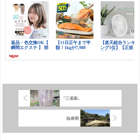
『三溪園』
臨春閣