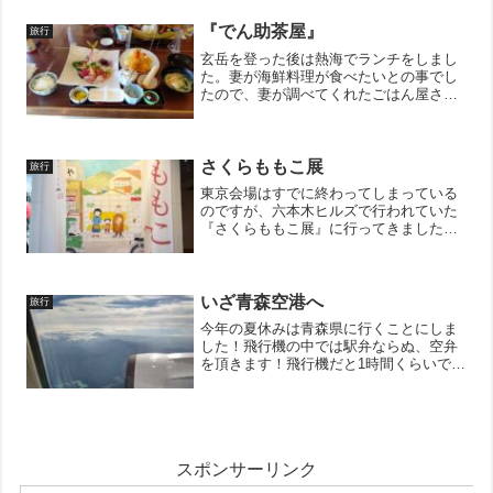
たので、恐らくかなり久しぶりの訪問と
なりました。この博...
『でん助茶屋』
旅行
玄岳を登った後は熱海でランチをしまし
た。妻が海鮮料理が食べたいとの事でし
たので、妻が調べてくれたごはん屋さん
に行きました。その名も『でん助茶
屋』。Googleの評価が高い上に口コミも
500件を超えていたのできっと美味しい
であろうと思いここに...
さくらももこ展
旅行
東京会場はすでに終わってしまっている
のですが、六本木ヒルズで行われていた
『さくらももこ展』に行ってきました。
はじめの頃からずーっと世界観が変わら
ないのに不思議と飽きのこない素敵な名
作だなとこの展示会を見て思い知らされ
ました。子どもの時に見た...
いざ青森空港へ
旅行
今年の夏休みは青森県に行くことにしま
した！飛行機の中では駅弁ならぬ、空弁
を頂きます！飛行機だと1時間くらいで着
いてしまうのではやる気持ちを抑えられ
ず一つだけ食べてしまいました（笑）。
青森空港に着いたら”ねぶた”がお出迎え
してくれました。お祭...
スポンサーリンク