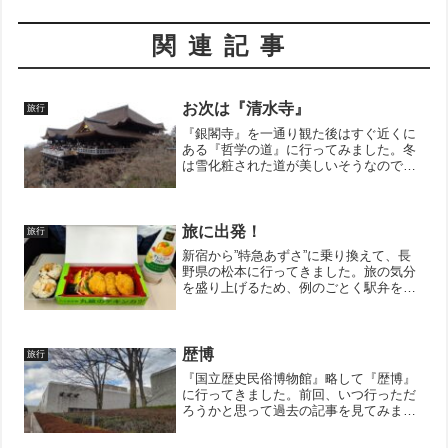
関連記事
お次は『清水寺』
旅行
『銀閣寺』を一通り観た後はすぐ近くに
ある『哲学の道』に行ってみました。冬
は雪化粧された道が美しいそうなのです
が、雪の量が少なかった為、積もってい
ませんでした。それでも雪が降る中のお
散歩は静かでよろしかったどす。ちょっ
とだけ歩きましたが、景色...
旅に出発！
旅行
新宿から”特急あずさ”に乗り換えて、長
野県の松本に行ってきました。旅の気分
を盛り上げるため、例のごとく駅弁を食
べながら目指します！↓ブログ村のランキ
ングに参加しています。 ポチッとして
いただけると嬉しいです。にほんブログ
村
歴博
旅行
『国立歴史民俗博物館』略して『歴博』
に行ってきました。前回、いつ行っただ
ろうかと思って過去の記事を見てみまし
たが、前回の訪問は記事にしていなかっ
たみたいです。前々回は2021年11月だっ