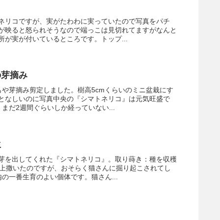
ネリコですが、実がたわわに実っていたので写真をパチ
が映ると怒られそうなので端っこは見切れてますがなんと
が実が付いているところです。トップ...
の芽摘み
もや芽摘み剪定しました。樹高5cmくらいのミニ盆栽にす
となしいのに写真中央の『シマトネリコ』は元気旺盛で
まだ2週間ぐらいしか経っていない...
生
芽を出してくれた『シマトネリコ』。取り蒔き：種を収穫
以上撒いたのですが、おそらく猫さんに掘り起こされてし
の一番生育のよい個体です。猫さん...