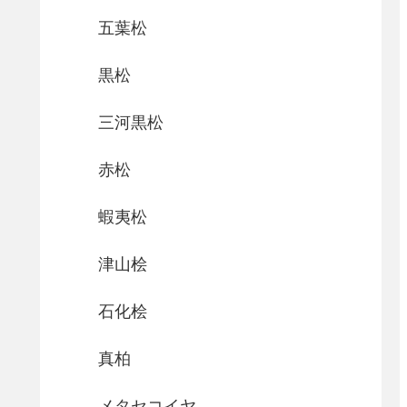
五葉松
黒松
三河黒松
赤松
蝦夷松
津山桧
石化桧
真柏
メタセコイヤ