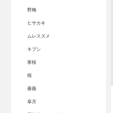
野梅
ヒサカキ
ムレスズメ
キブシ
寒桜
桜
薔薇
皐月