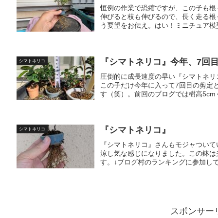
恒例の作業で恐縮ですが、この子も根
伸びると枝も伸びるので、長く走る根
う要望をお伝え。はい！ミニチュア模型
『シマトネリコ』今年、7回
シマトネリコ
圧倒的に成長速度の早い『シマトネリ
この子だけ今年に入って7回目の剪定
す（笑）。前回のブログでは樹高5cm
『シマトネリコ』
シマトネリコ
『シマトネリコ』さんもモジャついて
涼し気な感じになりました。この鉢は
す。↓ブログ村のランキングに参加して
スポンサー