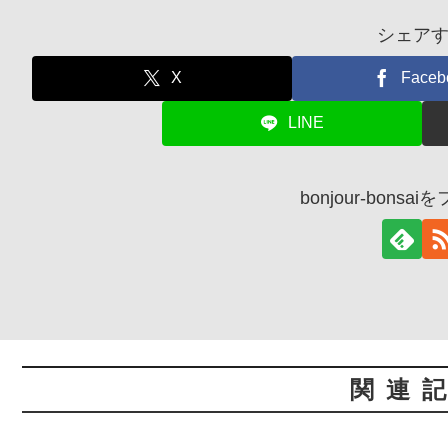
シェア
X
Faceb
LINE
bonjour-bons
関連