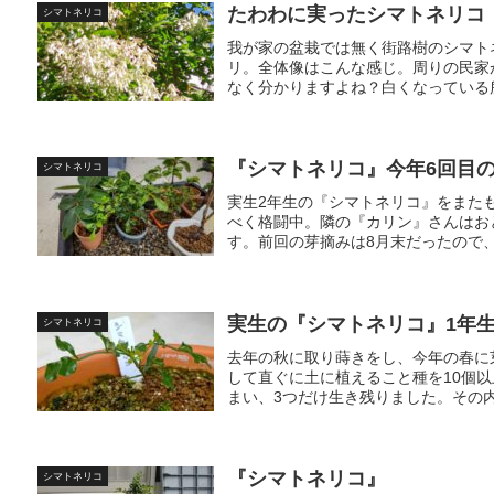
たわわに実ったシマトネリコ
シマトネリコ
我が家の盆栽では無く街路樹のシマト
リ。全体像はこんな感じ。周りの民家
なく分かりますよね？白くなっている所
『シマトネリコ』今年6回目
シマトネリコ
実生2年生の『シマトネリコ』をまた
べく格闘中。隣の『カリン』さんはお
す。前回の芽摘みは8月末だったので、
実生の『シマトネリコ』1年
シマトネリコ
去年の秋に取り蒔きをし、今年の春に
して直ぐに土に植えること種を10個
まい、3つだけ生き残りました。その内
『シマトネリコ』
シマトネリコ