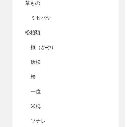
草もの
ミセバヤ
松柏類
榧（かや）
唐松
桧
一位
米栂
ソナレ