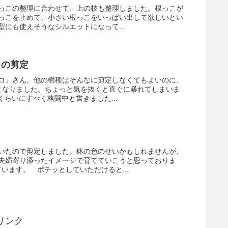
っこの整理に合わせて、上の枝も整理しました。根っこが
っこを止めて、小さい根っこをいっぱい出して欲しいとい
にも使えそうなシルエットになって...
目の剪定
コ』さん。他の樹種はそんなに剪定しなくてもよいのに、
となりました。ちょっと気を抜くと直ぐに暴れてしまいま
くらいにすべく格闘中と書きました...
いたので剪定しました。鉢の色のせいかもしれませんが、
夫婦寄り添ったイメージで育てていこうと思っておりま
います。 ポチッとしていただけると...
リンク