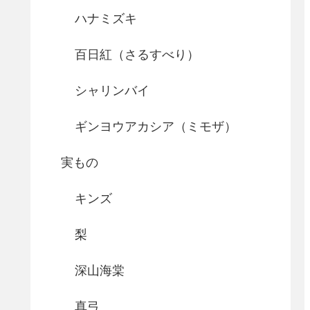
ハナミズキ
百日紅（さるすべり）
シャリンバイ
ギンヨウアカシア（ミモザ）
実もの
キンズ
梨
深山海棠
真弓