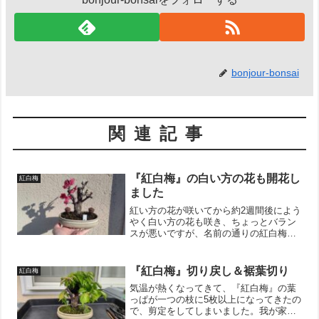
bonjour-bonsai
関連記事
『紅白梅』の白い方の花も開花し
紅白梅
ました
紅い方の花が咲いてから約2週間後によう
やく白い方の花も咲き、ちょっとバラン
スが悪いですが、名前の通りの紅白梅に
なってくれました。咲き始めが大幅にず
れてしまったので、たまに鉢の左右をひ
っくり返すなどして均等に日光が当たる
『紅白梅』切り戻し＆裾葉切り
紅白梅
ようにしたほうが良いの...
気温が熱くなってきて、『紅白梅』の葉
っぱが一つの枝に5枚以上になってきたの
で、剪定をしてしまいました。我が家で