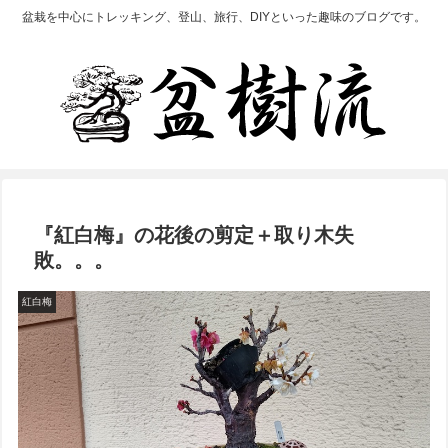
盆栽を中心にトレッキング、登山、旅行、DIYといった趣味のブログです。
『紅白梅』の花後の剪定＋取り木失
敗。。。
紅白梅