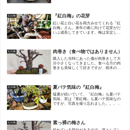
は梅の場合は葉っぱを4枚にして（切り戻
し）、枝元の葉っぱ2枚を葉柄の部分で切
っています（裾葉切り）。新しく伸びた
枝に花芽が付くとい...
『紅白梅』の花芽
紅白梅
紅い花と白い花を両方みせてくれる『紅
白梅』さん。来年の春に向けて花芽がだ
いぶ成長してきています。梅は安定して
花を見せてくれるので、育てやすいかも
しれません。もちろん、花後の剪定をち
ゃんとすればの話ですけどね；；；↓ブロ
グ村のランキングに参加...
肉巻き（食べ物ではありません）
紅白梅
購入した当時にあった傷が肉巻きして大
分小さくなってきました。食べる方の肉
巻きも美味しくて好きですが、樹木の傷
が治ることも肉巻きと呼ぶそうです。こ
の傷の場合、あと3年くらいで塞がりそう
ですね！↓ブログ村のランキングに参加し
ています。 ポチッと...
夏バテ気味の『紅白梅』
紅白梅
猛暑が続いていて、『紅白梅』も夏バテ
気味。実は『寒紅梅』も夏バテ気味なの
ですが、写真を撮り忘れました。。。本
当は半日陰の場所に移してあげたい所な
のですが、既に満員御礼で置き場があり
ません。。。申し訳ないが、炎天下でど
うにか今年の夏は耐えてく...
素っ裸の梅さん
紅白梅
枯れている部分があるので、落としてし