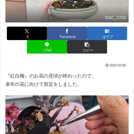
DSC_2702
X
Facebook
はてブ
LINE
コピー
2024.02.09
『紅白梅』のお花の見頃が終わったので、
来年の花に向けて剪定をしました。