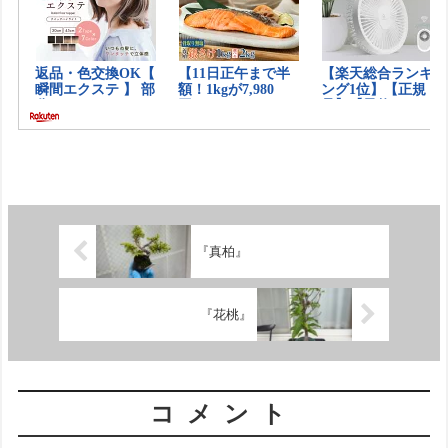
『真柏』
『花桃』
コメント