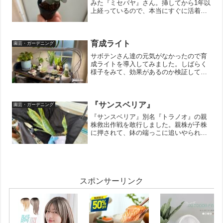
みた『ミセバヤ』さん。挿してから1年以
上経っているので、本当にすぐに活着す
るみたい。なんなら子株も出て来始めて
いるので、油断をするとどんどん増えち
ゃいそう。↓ブログ村のランキングに参加
しています。 ポチッ...
育成ライト
園芸・ガーデニング
サボテンさん達の元気がなかったので育
成ライトを導入してみました。しばらく
様子をみて、効果があるのか検証してみ
たいと思います。植物元気がなくなる原
因はいろいろ考えられますが、①水切れ
②水のあげすぎ③日照不足④日が当たり
すぎ⑤温度なんとなく③の...
『サンスベリア』
園芸・ガーデニング
『サンスベリア』別名『トラノオ』の親
株救出作戦を敢行しました。親株が子株
に押されて、鉢の端っこに追いやられて
しまっていたのでした。とりあえず、土
を取り除いて状況確認。なんか凄いこと
になってますね。株は2つだけかと思った
ら、小さい子株もいまし...
スポンサーリンク