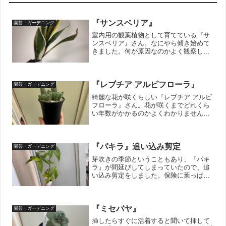
『サンスベリア』
園芸・ガーデニング
室内用の観葉植物として育てている『サ
ンスベリア』さん。なにやら傾き始めて
きました。何が原因なのかよく観察して
みると、、、根っこがポットの形が変わ
るほどの凄い勢いでポットを押してい
て、その反動で傾いている事が判明しま
した。もっとしっかりとした...
『レブチア アルビフローラ』
園芸・ガーデニング
綺麗な花が咲くらしい『レブチア アルビ
フローラ』さん。花が咲くまでどれくら
い年数がかかるのかよくわかりません
が、せっかくなのでのんびりと育てて花
が咲くのを待とうと思っております。そ
して、一昨日、昨日と続いてサボテンの
植替えです。サボテンの根...
『パキラ』追い込み剪定
園芸・ガーデニング
芽吹きの季節ということもあり、『パキ
ラ』が間延びしてしまっていたので、追
い込み剪定をしました。保険に葉っぱを2
枚残しておきました。ちゃんと芽吹いて
くれるかどうか心配ですが、しばらく様
子をみたいと思います。↓ブログ村のラン
キングに参加していま...
『ミセバヤ』
園芸・ガーデニング
挿したらすぐに活着すると聞いて挿して