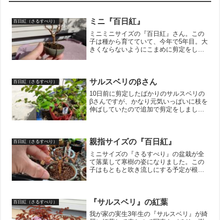
ミニ『百日紅』
百日紅（さるすべり）
ミニミニサイズの『百日紅』さん。この
子は種から育てていて、今年で5年目。大
きくならないようにこまめに剪定をして
いるので、こんなに小さいままキープし
ています。花は未だ咲いてくれません
が、枝が出来てきていい感じなので、気
長に待ちましょう！↓ブロ...
サルスベリのβさん
百日紅（さるすべり）
10日前に剪定したばかりのサルスベリの
βさんですが、かなり元気いっぱいに枝を
伸ばしていたので追加で剪定をしまし
た。秋になったら針金を掛けかえて枝の
向きを矯正したいと思います。暑すぎる
天気が続いているので盆栽たちも夏バテ
になってしまうのではな...
親指サイズの『百日紅』
百日紅（さるすべり）
ミニサイズの『さるすべり』の盆栽が全
て落葉して寒樹の姿になりました。この
子はもともと吹き流しにする予定が根本
から芽が出てきてくれたので小さいサイ
ズに切り戻しをしております。来年の春
芽吹きの季節に更に切り詰めてもっと小
さくしようと思っておりま...
『サルスベリ』の紅葉
百日紅（さるすべり）
我が家の実生3年生の『サルスベリ』が綺