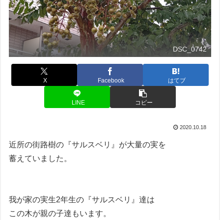
DSC_0742
X
Facebook
はてブ
LINE
コピー
2020.10.18
近所の街路樹の『サルスベリ』が大量の実を
蓄えていました。
我が家の実生2年生の『サルスベリ』達は
この木が親の子達もいます。