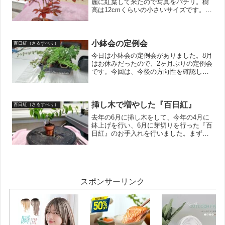
麗に紅葉して来たので写真をパチリ。樹
高は12cmくらいの小さいサイズです。葉
っぱが全部落ちたらすぐに針金を掛けよ
うと思います。「葉落ち十日」という格
言があるので、葉っぱが落ちてから10日
以内に作業を終わ...
小鉢会の定例会
百日紅（さるすべり）
今日は小鉢会の定例会がありました。8月
はお休みだったので、2ヶ月ぶりの定例会
です。今回は、今後の方向性を確認しつ
つ、各自各々が持参した鉢をお手入れし
ました。私は春から放置していた『百日
紅（さるすべり）』をお手入れ。枝も根
っこもボーボーです。...
挿し木で増やした『百日紅』
百日紅（さるすべり）
去年の6月に挿し木をして、今年の4月に
鉢上げを行い、6月に芽切りを行った『百
日紅』のお手入れを行いました。まずは
いつもどおり、二重鉢の方に伸びた根っ
こを切除。秋に向かってまた伸びてくる
はずなので気にせずに切っております。
根っこを切ったら、枝...
スポンサーリンク