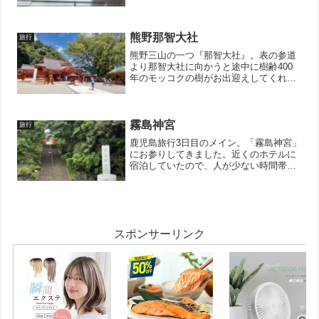
小さいのですが、縄文土器を見ることが
出来たので良かったです。展示スペース
に入ると何やら小さい窓が中を覗いてみ
ると小さい土偶が展示され...
熊野那智大社
旅行
熊野三山の一つ『那智大社』。表の参道
より那智大社に向かうと途中に樹齢400
年のモッコクの樹がお出迎えしてくれま
す。モッコクモッコクの枝振り枝の感
じ、幹の感じもとても良い感じです。盆
栽作りの参考資料としてパシャリ。晴れ
た青い空、木々の緑、朱色...
霧島神宮
旅行
鹿児島旅行3日目のメイン。「霧島神宮」
にお参りしてきました。近くのホテルに
宿泊していたので、人が少ない時間帯に
訪れることができました。霧島といった
ら「ミヤマキリシマ」ですね。丁度咲い
ていて、良い時期に来れました。伊勢や
出雲と比べるとそんなに...
スポンサーリンク