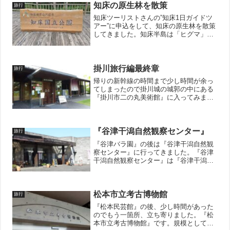
知床の原生林を散策
旅行
知床ツーリストさんの”知床1日ガイドツ
アー”に申込をして、知床の原生林を散策
してきました。知床半島は「ヒグマ」の
お庭だったりするので、安全の為にもガ
イドさんは必須です。午前中は『知床五
湖』の予定だったのですが、「ヒグマ」
がコース内にいたらし...
掛川旅行編最終章
旅行
帰りの新幹線の時間まで少し時間が余っ
てしまったので掛川城の城郭の中にある
『掛川市二の丸美術館』に入ってみまし
た。私が行った時は「木下コレクショ
ン 職人がこだわり抜いた細密工芸の世
界」という展覧会をしている最中でし
た。館内は写真撮影禁止だった...
『谷津干潟自然観察センター』
旅行
『谷津バラ園』の後は『谷津干潟自然観
察センター』に行ってきました。『谷津
干潟自然観察センター』は『谷津干潟公
園』の中にある有料の施設になります
が、野鳥を間近で観察できる、とってお
きの場所でした。ちなみに『谷津バラ
園』からは近くそうに見えて、...
松本市立考古博物館
旅行
『松本民芸館』の後、少し時間があった
のでもう一箇所、立ち寄りました。『松
本市立考古博物館』です。規模としては