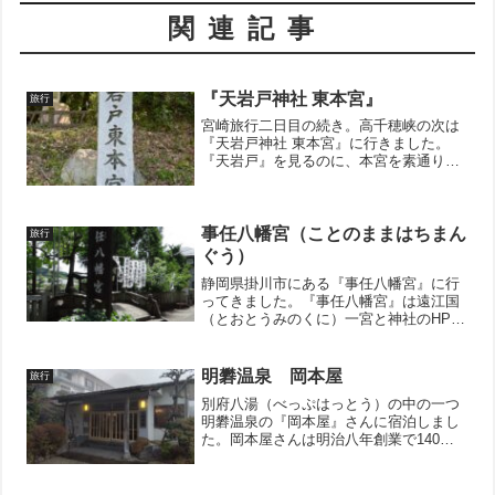
関連記事
『天岩戸神社 東本宮』
旅行
宮崎旅行二日目の続き。高千穂峡の次は
『天岩戸神社 東本宮』に行きました。
『天岩戸』を見るのに、本宮を素通りし
てはバチがあたると思い、東本宮にも参
拝しました。なかなか良さげな階段で
す。こういうゴテゴテしていない神社の
方が落ち着きます。なにやら...
事任八幡宮（ことのままはちまん
旅行
ぐう）
静岡県掛川市にある『事任八幡宮』に行
ってきました。『事任八幡宮』は遠江国
（とおとうみのくに）一宮と神社のHPに
書いてありますが、遠江国の一宮はなぜ
か2つあるという不思議な所です。ちなみ
にもう一つは『小國神社（おくにじんじ
明礬温泉 岡本屋
旅行
ゃ）』という神社だそ...
別府八湯（べっぷはっとう）の中の一つ
明礬温泉の『岡本屋』さんに宿泊しまし
た。岡本屋さんは明治八年創業で140年
余りこの地の温泉を守ってきた老舗旅館
です。ミルキーブルーの湯に入れるとの
情報を入手し、ここに決定しました。こ