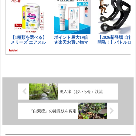
奥入瀬（おいらせ）渓流
『白紫檀』の徒長枝を剪定