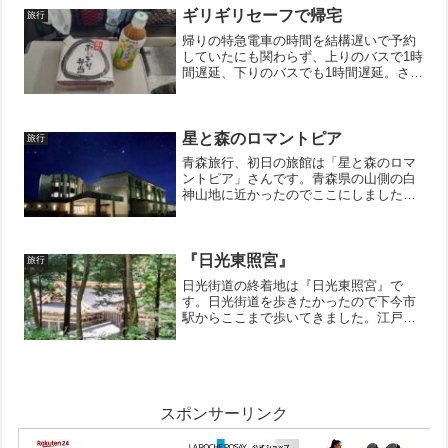
の日は曇りだった為か、...
ギリギリセーフで帰宅
旅行
帰りの特急電車の時間を結構遅いで予約
していたにも関わらず、上りのバスで1時
間遅延、下りのバスでも1時間遅延。さら
に、駅までの道が渋滞でさらに30分以上
遅延と見ていた余裕が全て消えてしまい
ました。。。ただ、人気が出るのも分か
るような景色が堪能...
星と森のロマントピア
旅行
青森旅行、初日の旅館は「星と森のロマ
ントピア」さんです。青森県の山側の白
神山地に近かったのでここにしました。
部屋は綺麗でしたし、ご飯も美味しくて
ボリューム満点ですし、大浴場は温泉
で、しかもこちらも清掃がしっかりとさ
れててめっちゃ良いところで...
『日光東照宮』
旅行
日光街道の終着地は『日光東照宮』で
す。日光街道を歩きたかったので下今市
駅からここまで歩いてきました。江戸時
代の人は江戸から1週間くらいかけて歩い
ていた道ですが、特急という文明の利器
を使用させて頂きましたので1日だけのお
散歩です。東武日光駅が...
スポンサーリンク