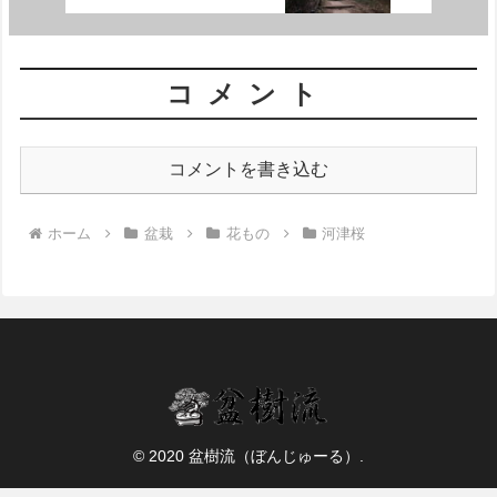
コメント
コメントを書き込む
ホーム
盆栽
花もの
河津桜
© 2020 盆樹流（ぼんじゅーる）.