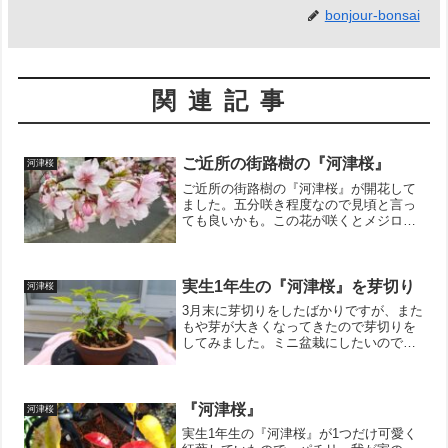
bonjour-bonsai
関連記事
ご近所の街路樹の『河津桜』
河津桜
ご近所の街路樹の『河津桜』が開花して
ました。五分咲き程度なので見頃と言っ
ても良いかも。この花が咲くとメジロが
花の蜜を舐めにくるので、花と小鳥の両
方を楽しめてめちゃめちゃ癒やされま
す。↓ブログ村のランキングに参加してい
ます。 ポチッとしていた...
実生1年生の『河津桜』を芽切り
河津桜
3月末に芽切りをしたばかりですが、また
もや芽が大きくなってきたので芽切りを
してみました。ミニ盆栽にしたいので、
小さいうちからこまめに剪定！一節のこ
しでがっつりを追い込んでみました。今
後に期待して待ちたいとおもいます！↓ブ
ログ村のランキングに...
『河津桜』
河津桜
実生1年生の『河津桜』が1つだけ可愛く