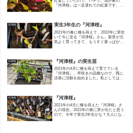
紅葉していたので、パチリ。我が家の
『河津桜』は一足遅れての紅葉です。水
を毎日あげているからなのか下の段に置
いているので風の影響が少ないのかはた
また南向きの庭だから木枯らしの影響が
少ないのかなんでしょうか...
実生3年生の『河津桜』
河津桜
2021年の春に種を蒔えて、2022年に芽吹
いて今に至る『河津桜』さん。新芽が元
気よく育ってきて、もうすぐ葉っぱが開
きそうです。この子達はこまめに切り戻
し剪定をしているので、今でも豆サイズ
です。思うように枝分かれが出来ており
ませんが、ようや...
『河津桜』の実生苗
河津桜
2021年の4月に種を蒔えて育てている
『河津桜』。早咲きの品種なので、既に
活発に活動を始めました。私としては大
きくなってもらっては困るので鉢底の根
っこを落として樹勢を抑えておきまし
た。そして、本当は『もみじ』の育て方
なのですが、試しに芽摘み...
『河津桜』
河津桜
2021年の4月に種を蒔えた『河津桜』さ
んの現在。2022年の春に芽が出たと思う
ので、今年で実生2年生かな？大人になら
ないと花が咲かないので花が咲くのは当
分先の話になりますが、花が咲かなくて
もこの小さな姿は愛らしいです。最悪、