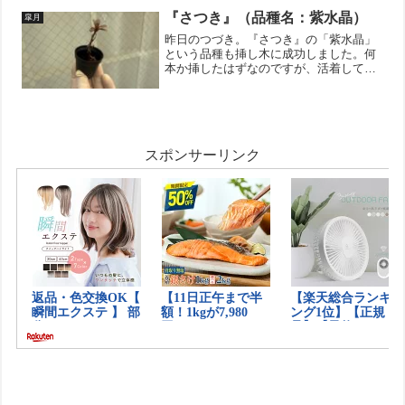
が出ないのでちょうど良さそうなサイズ
の木瓜鉢に植え替えよう...
『さつき』（品種名：紫水晶）
皐月
昨日のつづき。『さつき』の「紫水晶」
という品種も挿し木に成功しました。何
本か挿したはずなのですが、活着してく
れたのは1本だけです。この子を大事に育
てないとですね！『さつき』は通常の赤
玉土（あかだまつち）ではなく、鹿沼土
（かぬまつち）に植える...
スポンサーリンク