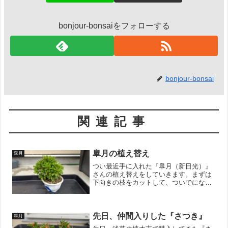
bonjour-bonsaiをフォローする
bonjour-bonsai
関連記事
皐月の植え替え
皐月
つい最近手に入れた『皐月（新日光）』
さんの植え替えをしていきます。まずは
下向きの枝をカットして、ついでになん
となく輪郭線を整えました。絡まってい
る枝や、方向が悪い枝で切っても良さそ
うな枝はこのタイミングで剪定をしてお
きました。今回は、全体の...
先日、仲間入りした『さつき』
皐月