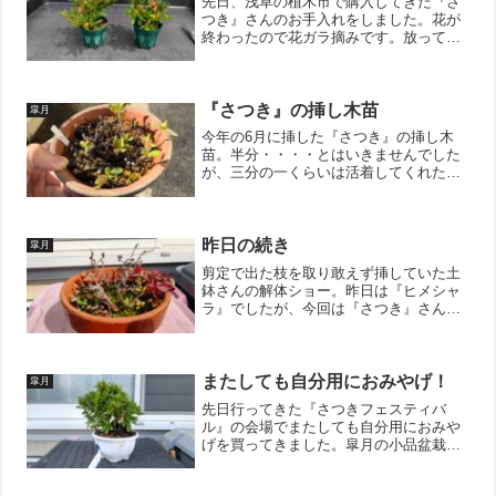
先日、浅草の植木市で購入してきた『さ
つき』さんのお手入れをしました。花が
終わったので花ガラ摘みです。放ってお
くと種になってしまうので、来年の花の
為に栄養をキープです。花ガラ摘みは終
わりましたが、ちょっとボサボサなので
剪定！将来的なバランスを...
『さつき』の挿し木苗
皐月
今年の6月に挿した『さつき』の挿し木
苗。半分・・・・とはいきませんでした
が、三分の一くらいは活着してくれたみ
たい。一部の苗木には花芽らしき芽のふ
くらみもあり、幸先が良さそうです。↓ブ
ログ村のランキングに参加していま
す。 ポチッとしていただけ...
昨日の続き
皐月
剪定で出た枝を取り敢えず挿していた土
鉢さんの解体ショー。昨日は『ヒメシャ
ラ』でしたが、今回は『さつき』さんで
す。いろんなところに挿していたよう
で、またもや『さつき』が出てまいりま
した。今回はしっかりと鹿沼土に植えま
した。赤玉グループとの成長...
またしても自分用におみやげ！
皐月
先日行ってきた『さつきフェスティバ
ル』の会場でまたしても自分用におみや
げを買ってきました。皐月の小品盆栽で
す。※小品盆栽：樹高が20cm未満の大き
さの盆栽。プラスチックの鉢では雰囲気