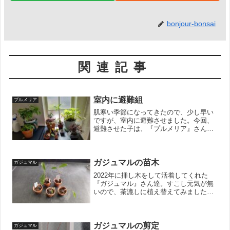
bonjour-bonsai
関連記事
室内に避難組
プルメリア
肌寒い季節になってきたので、少し早い
ですが、室内に避難させました。今回、
避難させた子は、『プルメリア』さん。
『チリメンカズラ』さん。『ガジュマ
ル』さん。です。この記事を書いていて
思い出したのですが、挿し木をしていた
『ガジュマル』がいたのでし...
ガジュマルの苗木
ガジュマル
2022年に挿し木をして活着してくれた
『ガジュマル』さん達。すこし元気が無
いので、茶漉しに植え替えてみました。
右側の子たちは手遅れかもしませんが、
水を切らさないように注意して、温かく
て日の当たる場所に置いておこうと思い
ます。ガジュマルが温か...
ガジュマルの剪定
ガジュマル