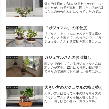
傷を治す目的で2本の犠牲枝を伸ばしてい
ましたが、枝元が車枝（同じところから3
つ以上の枝分かれ）になっていたので不
自然に太ってきてしまいました。温かい
気候で育つ植物は5月くらいが芽吹きの季
節っぽいので、剪定をしていきたいと思
います。全体のバラ...
『ガジュマル』の冬仕度
ガジュマル
『プルメリア』さんにそろそろ夜は寒い
ということを教えてもらったので、『ガ
ジュマル』さんも冬支度を進めることに
しました。冬仕度と言っても、屋内に取
り込むだけですけどね。。。屋内に取り
込むにあたって、なるべく省スペースに
なるように枝を剪定してお...
ガジュマルさんのお引越し
ガジュマル
南の方で自生しているガジュマルさんは
寒いのが苦手。12月に入り寒い日が増え
てきたので屋内にお引越し。去年は外に
出しっぱなしだったので、危うく枯らし
てしまう所でした。なので、早めにお引
越しを完了しておきました。屋内に緑が
増えて癒やし効果も抜群...
大きい方のガジュマルの植え替え
ガジュマル
大きい方とは言っても手のひらサイズの
『ガジュマル』さんも植え替えしまし
た。二回りほど小さい『ガジュマル』が
いるので、便宜的に大きい方・小さい方
と言い分けています。今回は、翆緑展の