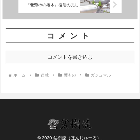
『老爺柿の雄木』復活の兆し
コメント
コメントを書き込む
ホーム
盆栽
葉もの
ガジュマル
© 2020 盆樹流（ぼんじゅーる）.