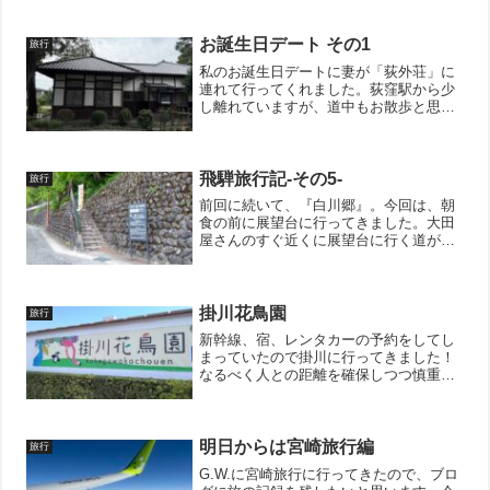
上から評価が付いているにも関わらず驚
異の4.4の評価。これは美味しくない訳が
ありません。地...
お誕生日デート その1
旅行
私のお誕生日デートに妻が「荻外荘」に
連れて行ってくれました。荻窪駅から少
し離れていますが、道中もお散歩と思え
ば良い運動になります。事前情報が無い
と個人の豪邸って感じ。知らずにふらっ
と入れるような門構えでは無いですね。
お金を払えば建物の中も見...
飛騨旅行記-その5-
旅行
前回に続いて、『白川郷』。今回は、朝
食の前に展望台に行ってきました。大田
屋さんのすぐ近くに展望台に行く道があ
ったので、歩いて行けました。プチ登山
みたいな道だったので、歩きやすい靴が
良いと思います。私達はスニーカーでし
たが、スニーカーで十分で...
掛川花鳥園
旅行
新幹線、宿、レンタカーの予約をしてし
まっていたので掛川に行ってきました！
なるべく人との距離を確保しつつ慎重に
観光です。まずは『掛川花鳥園』。ここ
はgoogleの口コミで4.4もある人気スポッ
トです。混んでるかもしれないなと思い
つつも、園内は...
明日からは宮崎旅行編
旅行
G.W.に宮崎旅行に行ってきたので、ブロ