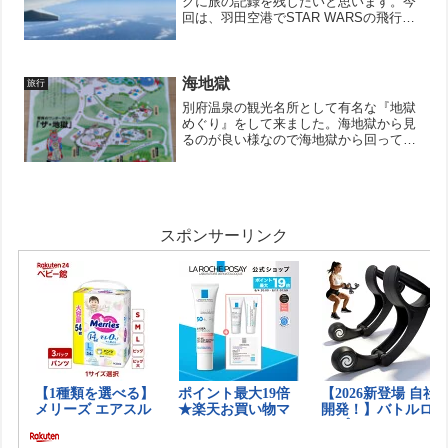
グに旅の記録を残したいと思います。今
回は、羽田空港でSTAR WARSの飛行機
を見たのと富士山がとても綺麗に見えた
ので、その記録。出だしから好調です。↓
ブログ村のランキングに参加していま
す。 ポチッと...
海地獄
旅行
別府温泉の観光名所として有名な『地獄
めぐり』をして来ました。海地獄から見
るのが良い様なので海地獄から回ってい
きます！こちらがチケット売り場。茅葺
きの屋根がお洒落です。今回は全部を回
る予定だったので、共通券を購入しまし
た。公式サイトに割引チケ...
スポンサーリンク