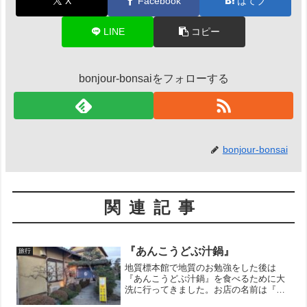
X
Facebook
はてブ
LINE
コピー
bonjour-bonsaiをフォローする
bonjour-bonsai
関連記事
『あんこうどぶ汁鍋』
旅行
地質標本館で地質のお勉強をした後は
『あんこうどぶ汁鍋』を食べるために大
洗に行ってきました。お店の名前は『味
処大森』です。Googleマップで600人以