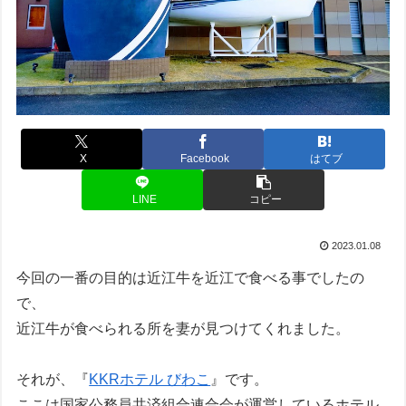
X
Facebook
はてブ
LINE
コピー
2023.01.08
今回の一番の目的は近江牛を近江で食べる事でしたの
で、
近江牛が食べられる所を妻が見つけてくれました。
それが、『
KKRホテル びわこ
』です。
ここは国家公務員共済組合連合会が運営しているホテル