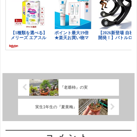
『老爺柿』の実
実生1年生の『夏黄梅』