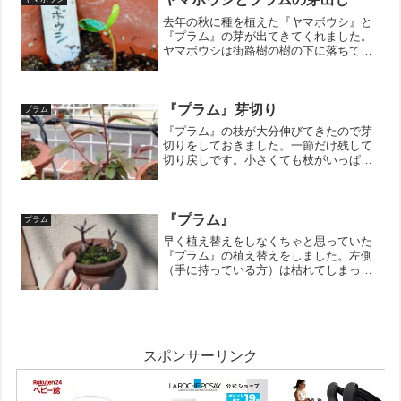
去年の秋に種を植えた『ヤマボウシ』と
『プラム』の芽が出てきてくれました。
ヤマボウシは街路樹の樹の下に落ちてい
る実をプラムは食べ終わった後の種をそ
れぞれ植えていた物です。今の所、１芽
づつの発芽ですが１芽でも出てきてくれ
るとありがたいものです。...
『プラム』芽切り
プラム
『プラム』の枝が大分伸びてきたので芽
切りをしておきました。一節だけ残して
切り戻しです。小さくても枝がいっぱい
ある。そんな樹を目指して育成中！↓ブロ
グ村のランキングに参加しています。
ポチッとしていただけると嬉しいです。
にほんブログ村
『プラム』
プラム
早く植え替えをしなくちゃと思っていた
『プラム』の植え替えをしました。左側
（手に持っている方）は枯れてしまって
いるので、右側のまだ生きている樹を植
え替えていきます。摘出！この段階では
太い根っこはいらないので元からバッサ
リ。（全体的にバランス良...
スポンサーリンク