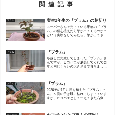
関連記事
実生2年生の『プラム』の芽切り
プラム
スーパーさんで売っている果物の『プラ
ム』の種を植えたら芽が出てくるのか？
という実験をしてみたら、芽が出てきて
くれた我が家の『プラム』。2020年に種
を植えているので、今年で芽が出てから2
年目です。芽が大分伸びてきたので何で
も小品盆栽にしたい...
『プラム』
プラム
冬越しに失敗してしまった『プラム』さ
んですが、ヒコバエが成長してくれて去
年と同じくらいの大きさまで育ちまし
た。先月はそこまで伸びていなかった芽
がびょーんと勢いよく伸びていたので、
切り戻し剪定をしました。幹の太さは先
代には追いついておりません...
『プラム』
プラム
2020年の7月に種を植えた『プラム』さ
ん。左側の子は既に枯れてしまっていま
すが、ヒコバエとして生えてきた右側の
子は行きています。棚が狭くなってきた
ので、置き場所を確保する為にも小さい
鉢に植え替えないとーって思っていま
す。バラ科は根っこの病...
ヤマボウシとプラムの芽出し
ヤマボウシ