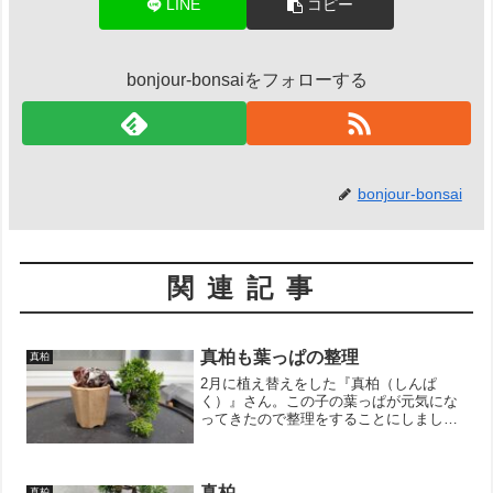
LINE
コピー
bonjour-bonsaiをフォローする
bonjour-bonsai
関連記事
真柏も葉っぱの整理
真柏
2月に植え替えをした『真柏（しんぱ
く）』さん。この子の葉っぱが元気にな
ってきたので整理をすることにしまし
た。ちょっともじゃもじゃしてたので、
全体のバランスが均等になるように枝と
葉っぱを整理。ついでに形も整えておき
ました。写真を撮ってから思い...
真柏
真柏