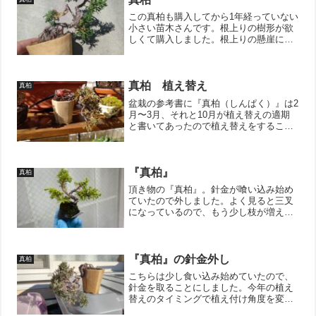
この真柏も購入してから1年経っていない
小さい苗木さんです。根上りの樹形が欲
しくて購入しました。根上りの懸崖にす
るか根上りの模様木にするか悩みどころ
です。あ、因みに我が家の盆栽は上野に
ある『グリーンクラブ』で購入していま
す。盆栽に興味がありま...
真柏 植え替え
真柏
盆栽の参考書に『真柏（しんぱく）』は2
月〜3月、それと10月が植え替えの適期
と書いてあったので植え替えをすること
にしました。我が家にある真柏はこの一
鉢だけです。根上りの懸崖（けんがい）
樹形を目指して育成中です。根上り：風
雨の侵食やがけ崩れな...
『真柏』
真柏
頂き物の『真柏』。針金が喰い込み始め
ていたので外しました。よく見ると三叉
になっているので、もう少し枝が増えた
ら間引こうかなと思います。今は樹姿が
めっちゃ淋しくなってしまうので、ステ
イ。↓ブログ村のランキングに参加してい
ます。 ポチッとしてい...
『真柏』の針金外し
真柏
こちらは少し食い込み始めていたので、
針金を取ることにしました。今年の植え
替えのタイミングで植え付け角度を変え
ようと思っているので、針金の掛け直し