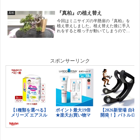
はそのタイミングでしようと思います。
ちなみにですが、現状はちょっとだらし
ない感じなので、根っこが...
『真柏』の植え替え
真柏
今回はミニサイズの半懸崖の『真柏』を
植え替えしました。植え替えた後に手入
れをすると根っ子が動いてしまうので鉢
から抜く前に枝葉の整理。鉢から抜いた
ら根っ子の確認。去年からの1年間で根っ
子がパンパンになっていました。根っ子
の整理をしつつ、根上が...
スポンサーリンク