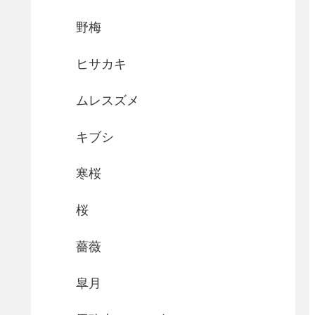
野梅
ヒサカキ
ムレスズメ
キブシ
寒桜
桜
薔薇
皐月