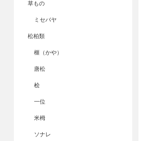
草もの
ミセバヤ
松柏類
榧（かや）
唐松
桧
一位
米栂
ソナレ