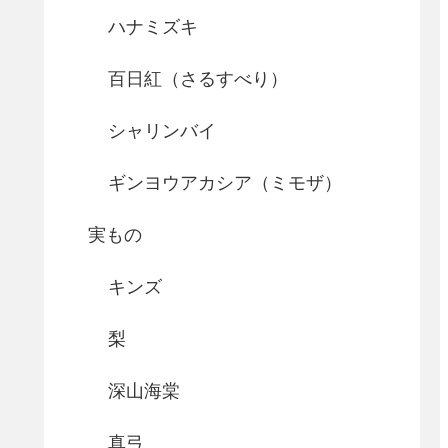
ハナミズキ
百日紅（さるすべり）
シャリンバイ
ギンヨウアカシア（ミモザ）
実もの
キンズ
梨
深山海棠
真弓