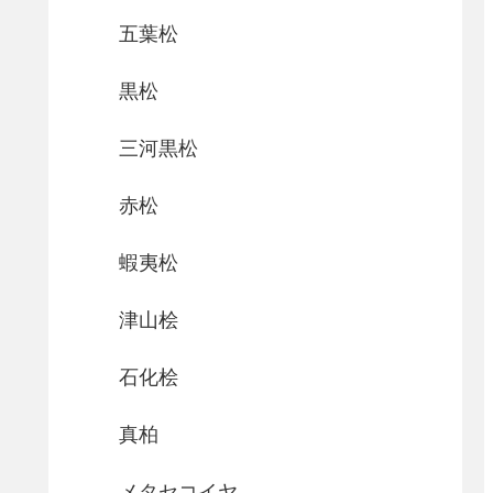
五葉松
黒松
三河黒松
赤松
蝦夷松
津山桧
石化桧
真柏
メタセコイヤ