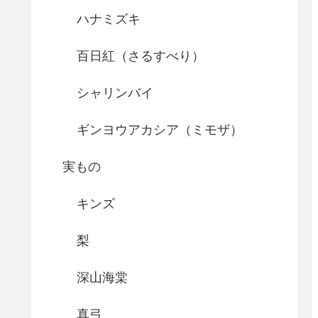
ハナミズキ
百日紅（さるすべり）
シャリンバイ
ギンヨウアカシア（ミモザ）
実もの
キンズ
梨
深山海棠
真弓