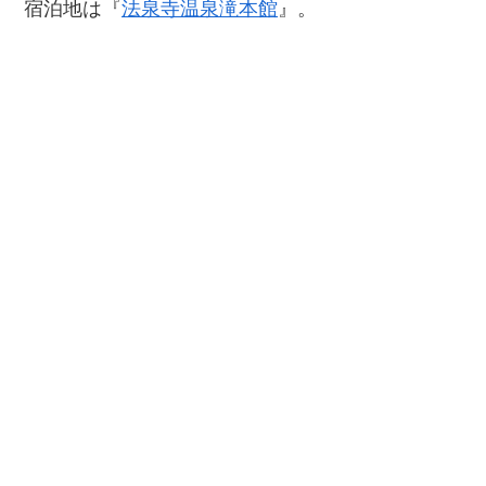
宿泊地は『
法泉寺温泉滝本館
』。