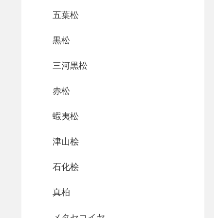
五葉松
黒松
三河黒松
赤松
蝦夷松
津山桧
石化桧
真柏
メタセコイヤ