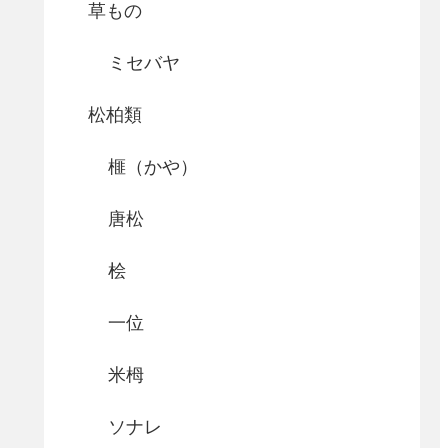
草もの
ミセバヤ
松柏類
榧（かや）
唐松
桧
一位
米栂
ソナレ