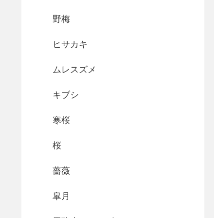
野梅
ヒサカキ
ムレスズメ
キブシ
寒桜
桜
薔薇
皐月