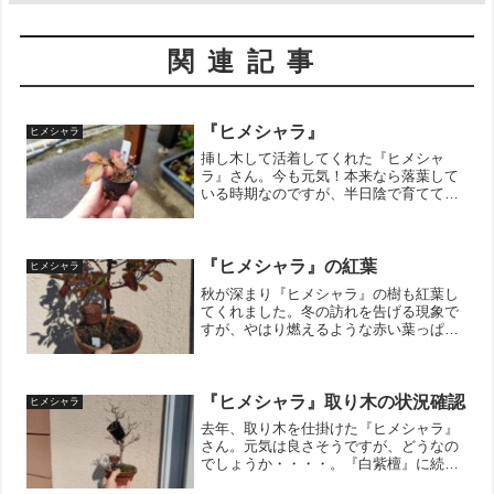
関連記事
『ヒメシャラ』
ヒメシャラ
挿し木して活着してくれた『ヒメシャ
ラ』さん。今も元気！本来なら落葉して
いる時期なのですが、半日陰で育ててい
たからか、葉っぱを落とすのが遅いよう
です。↓ブログ村のランキングに参加して
います。 ポチッとしていただけると嬉
しいです。にほんブログ村
『ヒメシャラ』の紅葉
ヒメシャラ
秋が深まり『ヒメシャラ』の樹も紅葉し
てくれました。冬の訪れを告げる現象で
すが、やはり燃えるような赤い葉っぱは
綺麗ですね。上から見た図。樹を上から
見れるのも盆栽の良い所ですね！↓ブログ
村のランキングに参加しています。 ポ
チッとしていただけると...
『ヒメシャラ』取り木の状況確認
ヒメシャラ
去年、取り木を仕掛けた『ヒメシャラ』
さん。元気は良さそうですが、どうなの
でしょうか・・・・。『白紫檀』に続い
て、この子も失敗してました。。。皮が