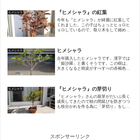
完全復活していたので削りが甘かったよ
うです。。。しょうがないので、再度削
り直しです。結構強気で削...
『ヒメシャラ』の紅葉
ヒメシャラ
今年も『ヒメシャラ』が綺麗に紅葉して
くれました。この子はちょっとヒョロヒ
ョロしているので、取り木をして縮めよ
うと計画しております。取り木は失敗続
きなのですが、失敗した所で諦めるから
失敗なのです。成功するまでやる！それ
が大事ですね！↓ブログ村...
ヒメシャラ
ヒメシャラ
去年購入したヒメシャラです。漢字では
「姫沙羅」と書くそうです。この樹は、
大きくなると樹皮がすべすべの赤褐色に
なります。天城山を歩いたときにヒメシ
ャラの大木に出会っており、いつか盆栽
として育ててみたいなと思っていた樹で
す。ヒメシャラの大木10...
『ヒメシャラ』の芽切り
ヒメシャラ
『ヒメシャラ』さんの新芽がだいぶ長く
成長してきたので枝の間延びを防ぎつつ
も枝分かれを作る為に「芽切り」をしま
した。はい。さっぱりしました。これだ
けの葉っぱを剪定しましたので、新しい
枝を作ってくれるに違いありません。し
かしながら、焦っても木の...
スポンサーリンク