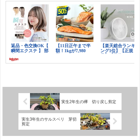
実生2年生の欅 切り戻し剪定
実生3年生のサルスベリ 芽切
剪定