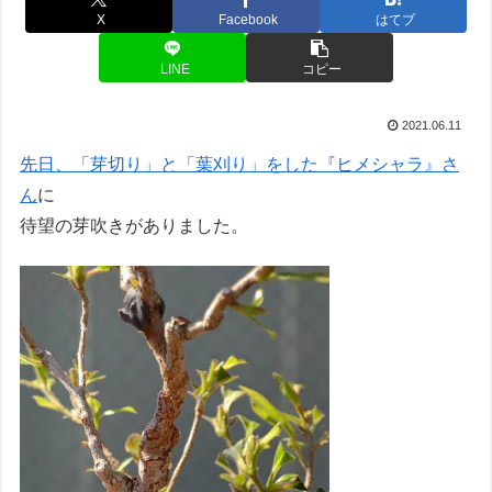
X
Facebook
はてブ
LINE
コピー
2021.06.11
先日、「芽切り」と「葉刈り」をした『ヒメシャラ』さ
ん
に
待望の芽吹きがありました。