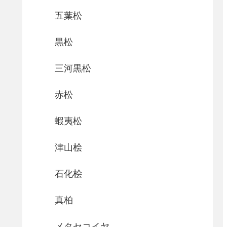
五葉松
黒松
三河黒松
赤松
蝦夷松
津山桧
石化桧
真柏
メタセコイヤ