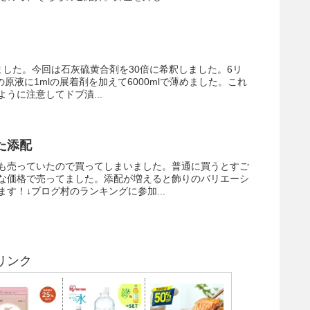
ました。今回は石灰硫黄合剤を30倍に希釈しました。6リ
の原液に1mlの展着剤を加えて6000mlで薄めました。これ
うに注意してドブ漬...
た添配
も売っていたので買ってしまいました。普通に買うとすご
な価格で売ってました。添配が増えると飾りのバリエーシ
す！↓ブログ村のランキングに参加...
リンク