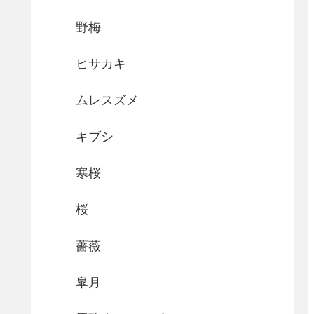
野梅
ヒサカキ
ムレスズメ
キブシ
寒桜
桜
薔薇
皐月