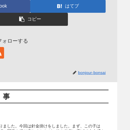
ook
はてブ
コピー
aiをフォローする
bonjour-bonsai
記事
りました。今回は針金掛けをしました。まず、この子は