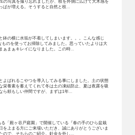
REの写真を撮り忘れましたが、枝を外側に広げて大木感を
ぱが増える。そうすると自然と枝...
と鉢の横に水垢が不着してしまいます。。。こんな感じ
んなものを使ってお掃除してみました。思っていたよりは大
ぁまぁキレイになりました。この時...
とよばれるこやつを導入してみる事にしました。土の状態
な栄養素を蓄えてくれて冬は土の凍結防止、夏は夜露を吸
ら頼もしい仲間ですが、まずは1年...
ある「殿ヶ谷戸庭園」で開催している『春の手のひら盆栽
日を上まる方にご来場いただき、誠にありがとうございま
ので、そちらのご紹介。針金を外し...