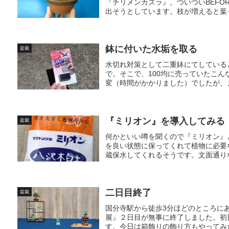
『チリメンカズラ』。ついついBEFO
出そうとしています。枝が増えると葉っ
鉢に付いた水垢を取る
盆栽
水切れ対策として二重鉢にてしている
で。そこで、100均に売っていたこ
変（時間がかかりました）でしたが、ま
『ミリオン』を導入してみる
盆栽
何かといい噂を聞くので『ミリオン』
を良い状態に保ってくれて植物に必要
蔵保水してくれるそうです。文面通りな
二日目終了
盆栽
国分寺駅から徒歩3分ほどのところに
展』２日目が無事に終了しました。初
す。今日は箱飾りの飾り方もやってみた