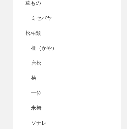
草もの
ミセバヤ
松柏類
榧（かや）
唐松
桧
一位
米栂
ソナレ