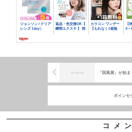
『国風展』が始ま
ポインセ
コメ