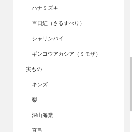
ハナミズキ
百日紅（さるすべり）
シャリンバイ
ギンヨウアカシア（ミモザ）
実もの
キンズ
梨
深山海棠
真弓