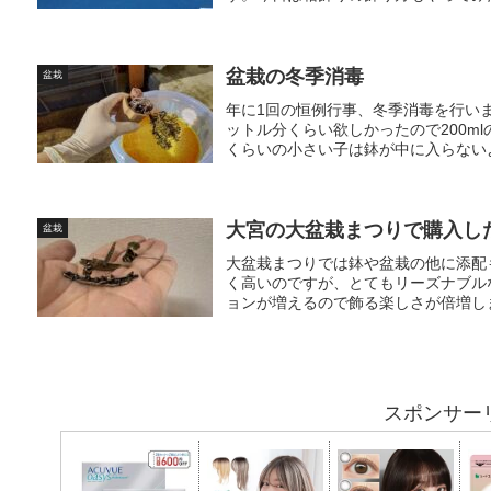
盆栽の冬季消毒
盆栽
年に1回の恒例行事、冬季消毒を行い
ットル分くらい欲しかったので200ml
くらいの小さい子は鉢が中に入らないよ
大宮の大盆栽まつりで購入し
盆栽
大盆栽まつりでは鉢や盆栽の他に添配
く高いのですが、とてもリーズナブル
ョンが増えるので飾る楽しさが倍増しま
スポンサー