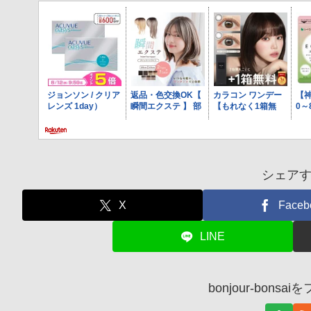
シェア
X
Faceb
LINE
bonjour-bons