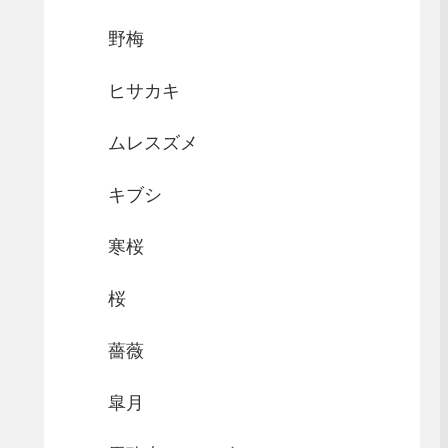
野梅
ヒサカキ
ムレスズメ
キブシ
寒桜
桜
薔薇
皐月