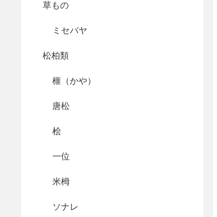
草もの
ミセバヤ
松柏類
榧（かや）
唐松
桧
一位
米栂
ソナレ