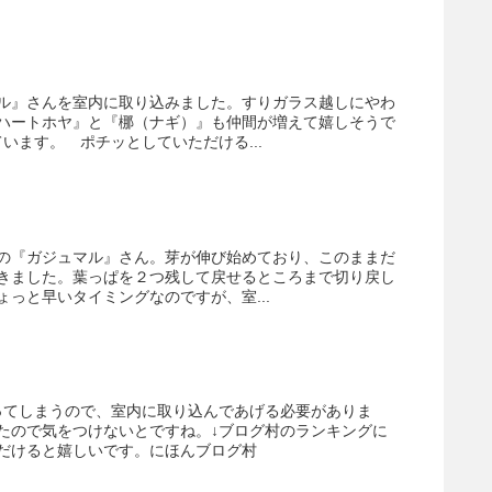
ル』さんを室内に取り込みました。すりガラス越しにやわ
ハートホヤ』と『梛（ナギ）』も仲間が増えて嬉しそうで
います。 ポチッとしていただける...
の『ガジュマル』さん。芽が伸び始めており、このままだ
きました。葉っぱを２つ残して戻せるところまで切り戻し
っと早いタイミングなのですが、室...
ってしまうので、室内に取り込んであげる必要がありま
たので気をつけないとですね。↓ブログ村のランキングに
だけると嬉しいです。にほんブログ村