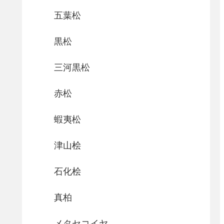
五葉松
黒松
三河黒松
赤松
蝦夷松
津山桧
石化桧
真柏
メタセコイヤ