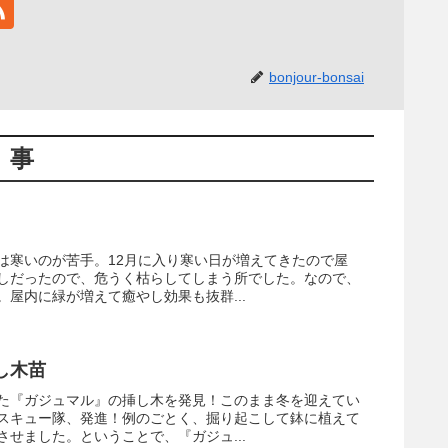
bonjour-bonsai
記事
は寒いのが苦手。12月に入り寒い日が増えてきたので屋
しだったので、危うく枯らしてしまう所でした。なので、
屋内に緑が増えて癒やし効果も抜群...
し木苗
た『ガジュマル』の挿し木を発見！このまま冬を迎えてい
スキュー隊、発進！例のごとく、掘り起こして鉢に植えて
せました。ということで、『ガジュ...