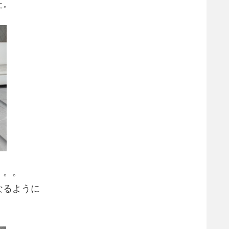
た。
。。。
なるように