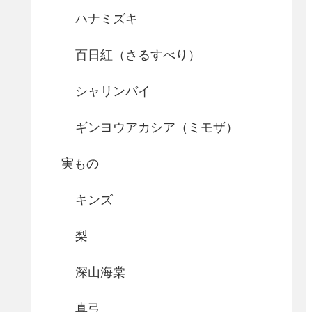
ハナミズキ
百日紅（さるすべり）
シャリンバイ
ギンヨウアカシア（ミモザ）
実もの
キンズ
梨
深山海棠
真弓