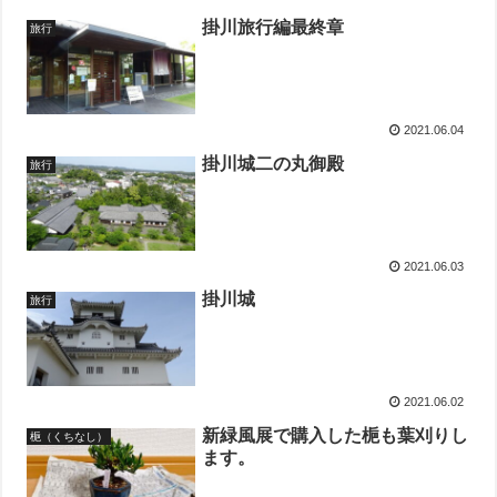
掛川旅行編最終章
旅行
2021.06.04
掛川城二の丸御殿
旅行
2021.06.03
掛川城
旅行
2021.06.02
新緑風展で購入した梔も葉刈りし
梔（くちなし）
ます。