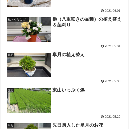
2021.06.01
梔（八重咲きの品種）の植え替え
梔（くちなし）
＆葉刈り
2021.05.31
皐月の植え替え
皐月
2021.05.30
東山いっぷく処
旅行
2021.05.29
先日購入した皐月のお花
皐月